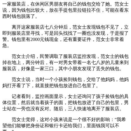
一家服装店，在休闲区男朋友将自己的钱包交给了她。范女士
说，因为钱包比较大，放在手提包里拉链拉不住，可能在看东
西时钱包脱落了。
离开这家服装店七八分钟后，范女士发现钱包不见了，立
即到服装店里寻找，可是回头找找了一圈也没发现，于是报了
警。钱包里有2000元钱现金，还有重要证件，范女士非常着
急。
范女士介绍，民警调取了服装店监控发现，范女士的钱包
掉在地上，两分钟后，有一对男女带着一名七八岁的儿童来到
服装店，好像是一家三口，其中小朋友发现了丢失的钱包。
范女士说，当时一个小孩捡到钱包，交给了他妈妈，他妈
妈打开看了下，就直接把钱包放进自己包里了。
记者看到，监控画面显示，女士还询问了孩子捡钱包的具
体位置，然后就当着孩子的面，把钱包放进了自己的包里，男
士站在一旁也没有反对。随后，三人快速地离开了服装店。
范女士觉得，这对小孩来说是一个很不好的影响：“我希
望他们能够把身份证和银行卡还给我们，里面钱我可以不