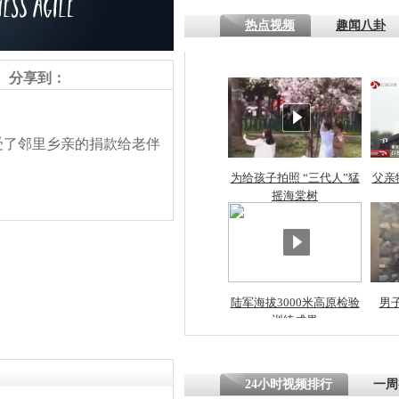
热点视频
趣闻八卦
四川一精神
病发持大锤
分享到：
探访传承四
受了邻里乡亲的捐款给老伴
俗：近万民
。
英省亲送行
为给孩子拍照 “三代人”猛
父亲
摇海棠树
小伙骑车逆
崩溃 网上
因
陆军海拔3000米高原检验
男
责任编辑：【
王祎
】
训练成果
四川兴文苗
度苗族花山
24小时视频排行
一周