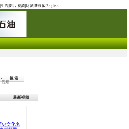
|
生活
|
图片
|
视频
|
访谈
|
新媒体
|
English
搜 索
视频
最新视频
：历史文化名