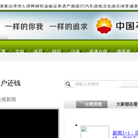
港澳
|
台湾
|
华人
|
侨网
|
财经
|
金融
|
证券
|
房产
|
能源
|
IT
|
汽车
|
游戏
|
文化
|
娱乐
|
体育
|
健康
军事
文娱
体育
财经
访谈
港澳台侨
微视界
挨户还钱
央视新闻
分类浏览
大家都在看
新闻1+1