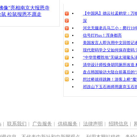
清明祭英烈
老佛像”亮相南京大报恩寺
魂
【中国风】德云社孟鹤堂：万物
鼠 松鼠报恩不愿走
深
河北无腿老兵马三小：爬行19年
信号灯Plus！浑身都亮
15年前受捐
妈”挨家挨
美国发言人即兴用中文回答记
现代密码学之父如何保存密码
“中华赏樱胜地”无锡太湖鼋头
清华设计师投身胡同厕所改造 
盘点韩国瑜访大陆台前幕后的“
想过桥就得跳舞！游客上桥“魔
祁连山下玉石画师用废弃玉石
s
|
联系我们
|
广告服务
|
供稿服务
|
法律声明
|
招聘信息
|
刊载信息，不代表中新社和中新网观点。 刊用本网站稿件，务经