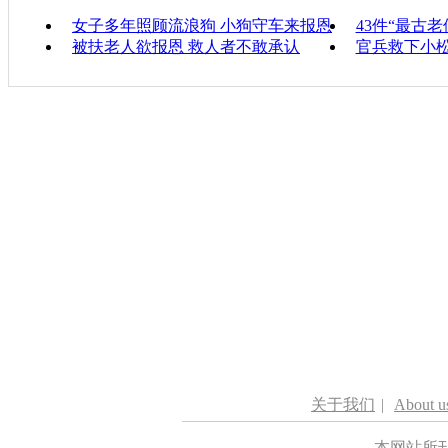
女子多年照顾流浪狗 小狗守车来报恩
43件“最古
被扶老人欲报恩 救人者不敢承认
官兵救下小松
关于我们
|
About u
本网站所