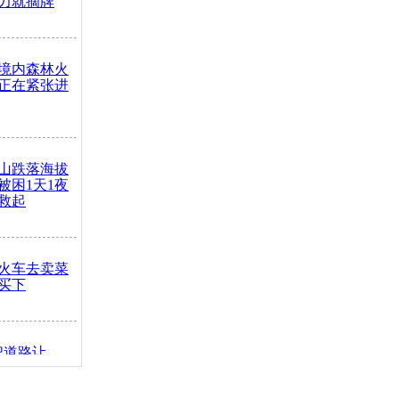
力就摘牌
境内森林火
正在紧张进
山跌落海拔
崖被困1天1夜
救起
火车去卖菜
买下
把道路让
突发疾病交