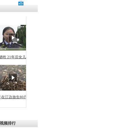
残疾男子因
砸银行
千年传统习
众为娥皇女
牺牲 21年后女儿从警
行被查情绪
回答崩溃原
子在江边放生80斤蛇
乡上万人欢
节
视频排行