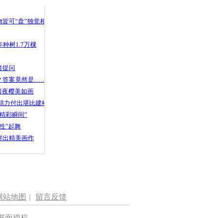
 哀思悼忠
皆可“盘”独觉相声
种树1.7万棵
助 “报恩大
户还钱
者提问
？答案竟然是……
渚夜樱美如画
精力付出堪比建楼
精彩瞬间”
性”起舞
拼出精美画作
网站地图
|
留言反馈
书面授权。