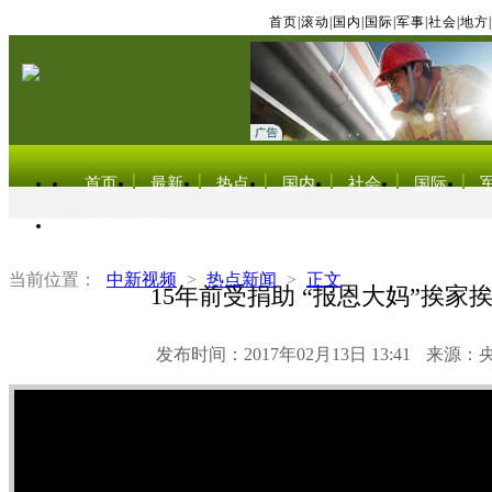
首页
|
滚动
|
国内
|
国际
|
军事
|
社会
|
地方
|
首页
最新
热点
国内
社会
国际
东北亚电视网
当前位置：
中新视频
>
热点新闻
>
正文
15年前受捐助 “报恩大妈”挨家
发布时间：2017年02月13日 13:41
来源：