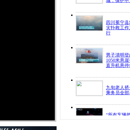
城，保护不
四川冕宁县
灾扑救工作
行
男子清明登
1050米悬
直升机悬停
九旬老人挤
乘务员全部
“所有车辆
开！”儿童
警急速救助