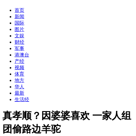
首页
新闻
国际
图片
文娱
财经
军事
港澳台
产经
视频
体育
地方
华人
最新
生活经
真孝顺？因婆婆喜欢 一家人组
团偷路边羊驼