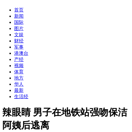
首页
新闻
国际
图片
文娱
财经
军事
港澳台
产经
视频
体育
地方
华人
最新
生活经
辣眼睛 男子在地铁站强吻保洁
阿姨后逃离