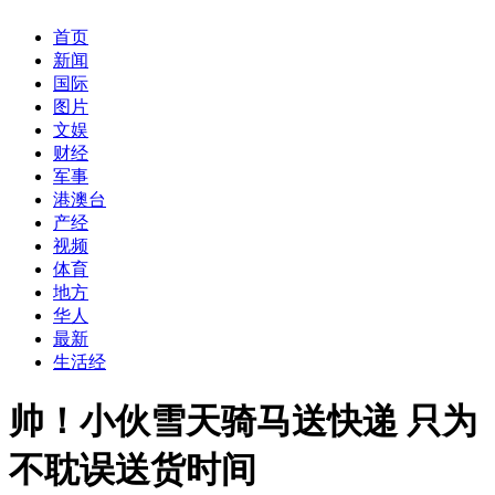
首页
新闻
国际
图片
文娱
财经
军事
港澳台
产经
视频
体育
地方
华人
最新
生活经
帅！小伙雪天骑马送快递 只为
不耽误送货时间