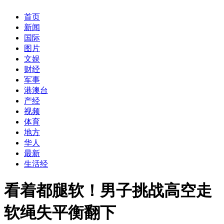
首页
新闻
国际
图片
文娱
财经
军事
港澳台
产经
视频
体育
地方
华人
最新
生活经
看着都腿软！男子挑战高空走
软绳失平衡翻下