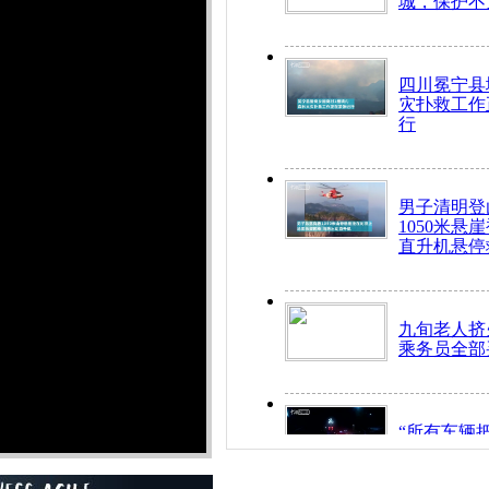
城，保护不
四川冕宁县
灾扑救工作
行
男子清明登
1050米悬
直升机悬停
九旬老人挤
乘务员全部
“所有车辆
开！”儿童
警急速救助