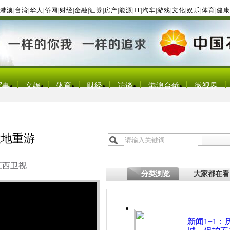
港澳
|
台湾
|
华人
|
侨网
|
财经
|
金融
|
证券
|
房产
|
能源
|
IT
|
汽车
|
游戏
|
文化
|
娱乐
|
体育
|
健康
军事
文娱
体育
财经
访谈
港澳台侨
微视界
故地重游
江西卫视
分类浏览
大家都在看
新闻1+1