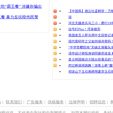
清明祭英烈
吃“霸王餐” 涉嫌诈骗出
魂
【中国风】德云社孟鹤堂：万物
餐 暴力反抗咬伤民警
深
河北无腿老兵马三小：爬行19年
信号灯Plus！浑身都亮
大叔大妈频
美国发言人即兴用中文回答记
现代密码学之父如何保存密码
“中华赏樱胜地”无锡太湖鼋头
清华设计师投身胡同厕所改造 
盘点韩国瑜访大陆台前幕后的“
想过桥就得跳舞！游客上桥“魔
祁连山下玉石画师用废弃玉石
s
|
联系我们
|
广告服务
|
供稿服务
|
法律声明
|
招聘信息
|
刊载信息，不代表中新社和中新网观点。 刊用本网站稿件，务经