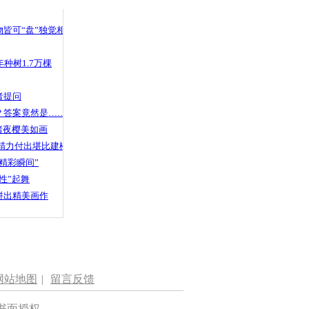
 哀思悼忠
皆可“盘”独觉相声
种树1.7万棵
吃霸王餐
者提问
？答案竟然是……
渚夜樱美如画
精力付出堪比建楼
精彩瞬间”
性”起舞
拼出精美画作
网站地图
|
留言反馈
书面授权。