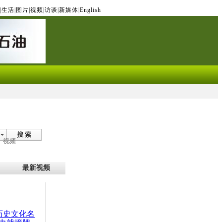
|
生活
|
图片
|
视频
|
访谈
|
新媒体
|
English
搜 索
视频
最新视频
：历史文化名