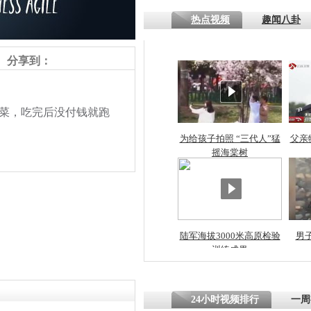
热点视频
趣闻八卦
四川一精神
病发持大锤
分享到：
探访传承四
菜，吃完后没付钱就跑
俗：近万民
英省亲送行
为给孩子拍照 “三代人”猛
父亲
摇海棠树
小伙骑车逆
崩溃 网上
因
陆军海拔3000米高原检验
男
责任编辑：【
王祎
】
训练成果
四川兴文苗
度苗族花山
24小时视频排行
一周