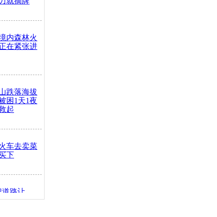
力就摘牌
境内森林火
正在紧张进
山跌落海拔
崖被困1天1夜
救起
火车去卖菜
买下
把道路让
突发疾病交