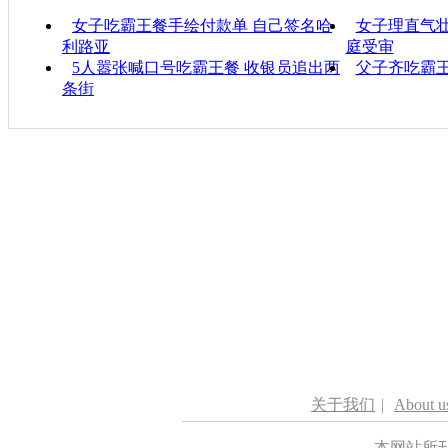
女子吃霸王餐手绘付款单 自己签名哈
女子理直气壮
利路亚
庭受审
5人嚣张喊口号吃霸王餐 收银员追出两
父子齐吃霸王
条街
关于我们
|
About u
本网站所