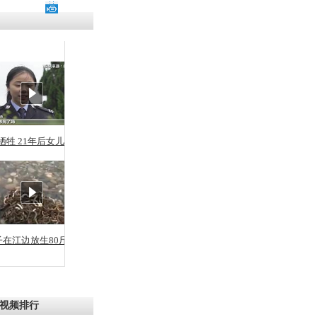
残疾男子因
砸银行
千年传统习
众为娥皇女
牺牲 21年后女儿从警
行被查情绪
回答崩溃原
子在江边放生80斤蛇
乡上万人欢
节
视频排行