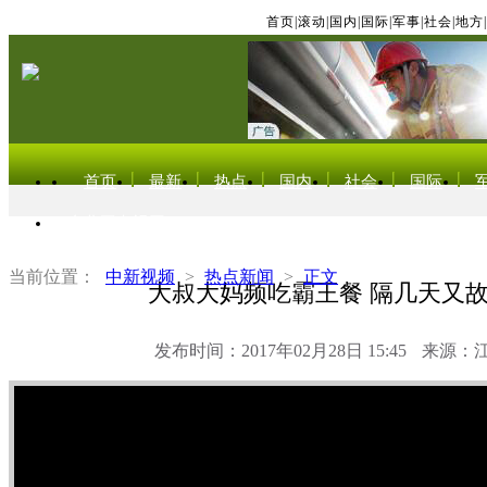
首页
|
滚动
|
国内
|
国际
|
军事
|
社会
|
地方
|
首页
最新
热点
国内
社会
国际
东北亚电视网
当前位置：
中新视频
>
热点新闻
>
正文
大叔大妈频吃霸王餐 隔几天又
发布时间：2017年02月28日 15:45
来源：