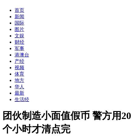
首页
新闻
国际
图片
文娱
财经
军事
港澳台
产经
视频
体育
地方
华人
最新
生活经
团伙制造小面值假币 警方用20
个小时才清点完