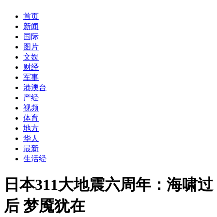
首页
新闻
国际
图片
文娱
财经
军事
港澳台
产经
视频
体育
地方
华人
最新
生活经
日本311大地震六周年：海啸过
后 梦魇犹在