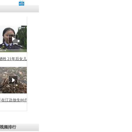
残疾男子因
砸银行
千年传统习
众为娥皇女
牺牲 21年后女儿从警
行被查情绪
回答崩溃原
子在江边放生80斤蛇
乡上万人欢
节
视频排行