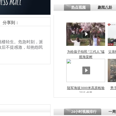
热点视频
趣闻八卦
四川一精神
病发持大锤
分享到：
探访传承四
楼轻生。危急时刻，派
俗：近万民
救后不提感激，却抱怨民
英省亲送行
为给孩子拍照 “三代人”猛
父亲
摇海棠树
小伙骑车逆
崩溃 网上
因
陆军海拔3000米高原检验
男
训练成果
责任编辑：【
王祎
】
四川兴文苗
度苗族花山
24小时视频排行
一周