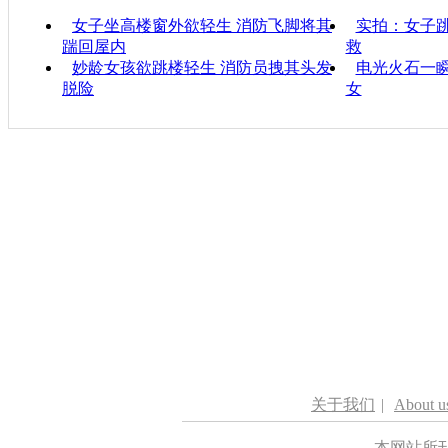
女子坐高楼窗外欲轻生 消防飞脚将其
实拍：女子跳
踹回屋内
救
妙龄女孩欲跳楼轻生 消防员拽其头发
电光火石一瞬
脱险
女
关于我们
|
About u
本网站所