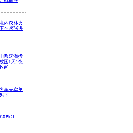
力就摘牌
境内森林火
正在紧张进
山跌落海拔
崖被困1天1夜
救起
火车去卖菜
买下
把道路让
突发疾病交