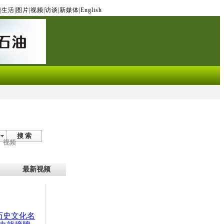
|
生活
|
图片
|
视频
|
访谈
|
新媒体
|
English
搜 索
视频
最新视频
：历史文化名