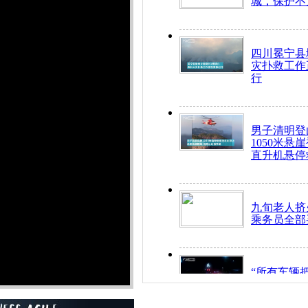
城，保护不
四川冕宁县
灾扑救工作
行
男子清明登
1050米悬
直升机悬停
九旬老人挤
乘务员全部
“所有车辆
开！”儿童
警急速救助