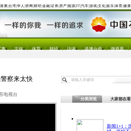
港澳
|
台湾
|
华人
|
侨网
|
财经
|
金融
|
证券
|
房产
|
能源
|
IT
|
汽车
|
游戏
|
文化
|
娱乐
|
体育
|
健康
军事
文娱
体育
财经
访谈
港澳台侨
微视界
怨警察来太快
苏电视台
分类浏览
大家都在看
新闻1+1