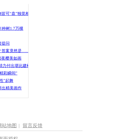
 哀思悼忠
皆可“盘”独觉相声
种树1.7万棵
后埋怨警察
者提问
？答案竟然是……
渚夜樱美如画
精力付出堪比建楼
精彩瞬间”
性”起舞
拼出精美画作
网站地图
|
留言反馈
书面授权。