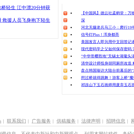
清明祭英烈
桥轻生 江中漂20分钟获
魂
【中国风】德云社孟鹤堂：万物
 救援人员飞身抱下轻生
深
河北无腿老兵马三小：爬行19年
信号灯Plus！浑身都亮
轻生女被救
来太快
美国发言人即兴用中文回答记
现代密码学之父如何保存密码
“中华赏樱胜地”无锡太湖鼋头
清华设计师投身胡同厕所改造 
盘点韩国瑜访大陆台前幕后的“
想过桥就得跳舞！游客上桥“魔
祁连山下玉石画师用废弃玉石
s
|
联系我们
|
广告服务
|
供稿服务
|
法律声明
|
招聘信息
|
刊载信息，不代表中新社和中新网观点。 刊用本网站稿件，务经