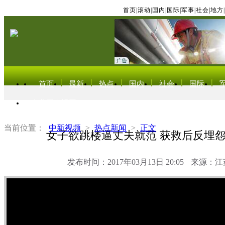
首页
|
滚动
|
国内
|
国际
|
军事
|
社会
|
地方
|
首页
最新
热点
国内
社会
国际
东北亚电视网
当前位置：
中新视频
>
热点新闻
>
正文
女子欲跳楼逼丈夫就范 获救后反埋
发布时间：2017年03月13日 20:05
来源：江