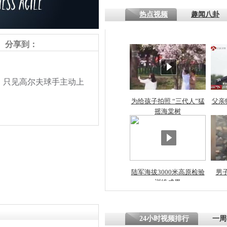
热点视频
趣闻八卦
分享到：
只见高尔夫球手主动上
为给孩子拍照 “三代人”猛
父亲
摇海棠树
陆军海拔3000米高原检验
男
责任编辑：【
王祎
】
训练成果
24小时视频排行
一周