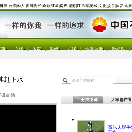
港澳
|
台湾
|
华人
|
侨网
|
财经
|
金融
|
证券
|
房产
|
能源
|
IT
|
汽车
|
游戏
|
文化
|
娱乐
|
体育
|
健康
军事
文娱
体育
财经
访谈
港澳台侨
微视界
其赶下水
安徽高清
分类浏览
大家都在看
高尔夫球手