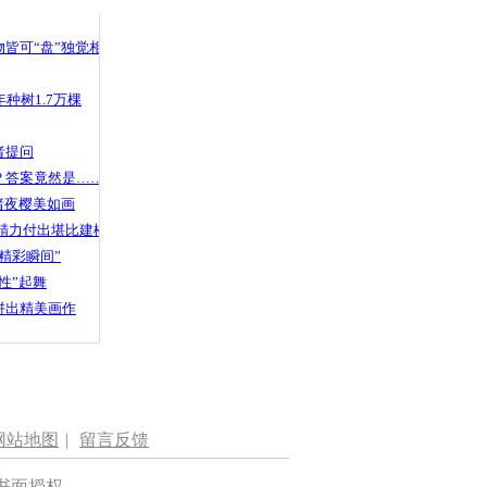
皆可“盘”独觉相声
种树1.7万棵
者提问
？答案竟然是……
渚夜樱美如画
精力付出堪比建楼
精彩瞬间”
性”起舞
拼出精美画作
网站地图
|
留言反馈
书面授权。