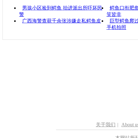
男孩小区捡到鳄鱼 抬进派出所吓坏民
鳄鱼口衔肥鱼
警
笑皆非
广西海警查获千余张涉嫌走私鳄鱼皮
巨型鳄鱼爬过
手机拍照
关于我们
|
About u
本网站所