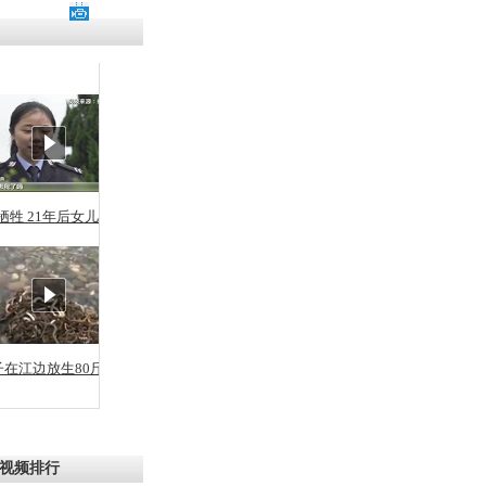
牺牲 21年后女儿从警
子在江边放生80斤蛇
视频排行