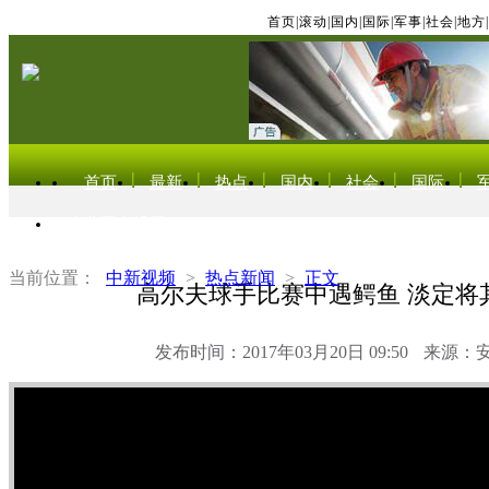
首页
|
滚动
|
国内
|
国际
|
军事
|
社会
|
地方
|
首页
最新
热点
国内
社会
国际
东北亚电视网
当前位置：
中新视频
>
热点新闻
>
正文
高尔夫球手比赛中遇鳄鱼 淡定将
发布时间：2017年03月20日 09:50
来源：