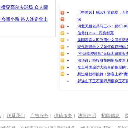
横穿高尔夫球场 众人啼
【中国风】德云社孟鹤堂：万物
乡间小路 路人淡定拿出
深
河北无腿老兵马三小：爬行19年
信号灯Plus！浑身都亮
美国发言人即兴用中文回答记
现代密码学之父如何保存密码
“中华赏樱胜地”无锡太湖鼋头
清华设计师投身胡同厕所改造 
盘点韩国瑜访大陆台前幕后的“
想过桥就得跳舞！游客上桥“魔
祁连山下玉石画师用废弃玉石
s
|
联系我们
|
广告服务
|
供稿服务
|
法律声明
|
招聘信息
|
刊载信息，不代表中新社和中新网观点。 刊用本网站稿件，务经