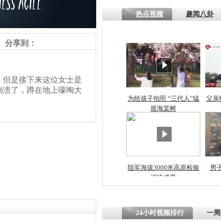
热点视频
趣闻八卦
四川一精神
病发持大锤
分享到：
探访传承四
但是接下来这位女士是
俗：近万民
崩溃了，蹲在地上嚎啕大
英省亲送行
为给孩子拍照 “三代人”猛
父亲
摇海棠树
小伙骑车逆
崩溃 网上
因
陆军海拔3000米高原检验
男
训练成果
责任编辑：【
兰泽清
】
四川兴文苗
度苗族花山
24小时视频排行
一周