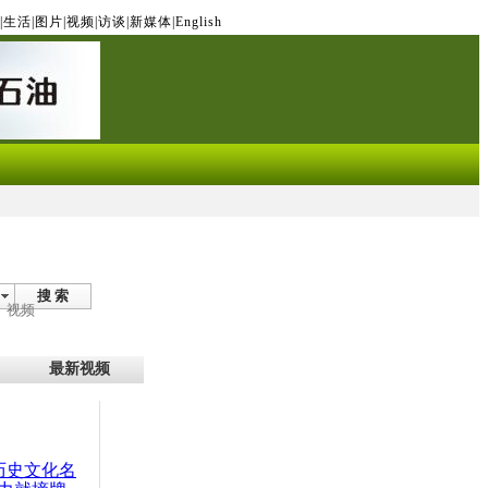
|
生活
|
图片
|
视频
|
访谈
|
新媒体
|
English
搜 索
视频
最新视频
：历史文化名