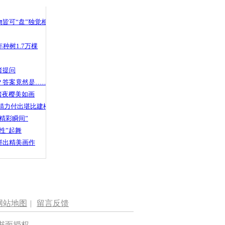
 哀思悼忠
皆可“盘”独觉相声
种树1.7万棵
过关嚎啕大
者提问
？答案竟然是……
渚夜樱美如画
精力付出堪比建楼
精彩瞬间”
性”起舞
拼出精美画作
网站地图
|
留言反馈
书面授权。