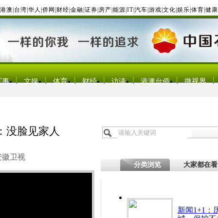
港澳
|
台湾
|
华人
|
侨网
|
财经
|
金融
|
证券
|
房产
|
能源
|
IT
|
汽车
|
游戏
|
文化
|
娱乐
|
体育
|
健康
军事
文娱
体育
财经
访谈
港澳台侨
微视界
：没脸见家人
安徽卫视
分类浏览
大家都在看
新闻1+1