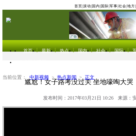
首页
|
滚动
|
国内
|
国际
|
军事
|
社会
|
地方
|
首页
最新
热点
国内
社会
国际
东北亚电视网
当前位置：
中新视频
>
热点新闻
>
正文
尴尬！女子路考没过关 坐地嚎啕大哭
发布时间：2017年03月21日 10:26
来源：