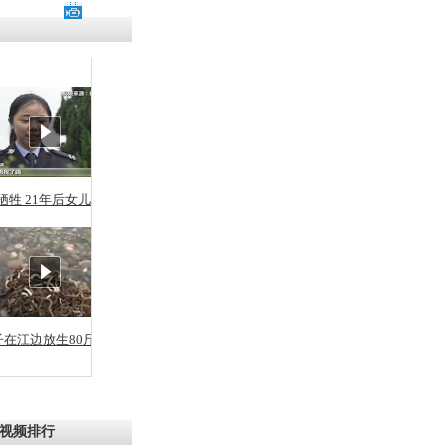
残疾男子因
砸银行
千年传统习
众为娥皇女
牺牲 21年后女儿从警
行被查情绪
回答崩溃原
子在江边放生80斤蛇
乡上万人欢
节
视频排行