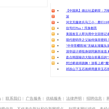
清明祭英烈
魂
【中国风】德云社孟鹤堂：万物
深
河北无腿老兵马三小：爬行19年
信号灯Plus！浑身都亮
女子路考没
哭
美国发言人即兴用中文回答记
现代密码学之父如何保存密码
“中华赏樱胜地”无锡太湖鼋头
清华设计师投身胡同厕所改造 
盘点韩国瑜访大陆台前幕后的“
想过桥就得跳舞！游客上桥“魔
祁连山下玉石画师用废弃玉石
s
|
联系我们
|
广告服务
|
供稿服务
|
法律声明
|
招聘信息
|
刊载信息，不代表中新社和中新网观点。 刊用本网站稿件，务经