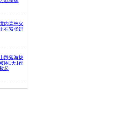
力就摘牌
境内森林火
正在紧张进
山跌落海拔
崖被困1天1夜
救起
火车去卖菜
买下
把道路让
突发疾病交