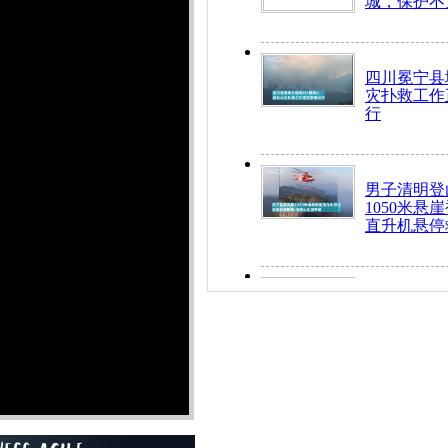
城，保护不
四川冕宁县
灾扑救工作
行
男子清明登
1050米悬
直升机悬停
九旬老人挤
乘务员全部
“所有车辆
开！”儿童
警急速救助