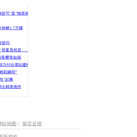
 哀思悼忠
皆可“盘”独觉相声
种树1.7万棵
向公交车底
心一幕
者提问
？答案竟然是……
渚夜樱美如画
精力付出堪比建楼
精彩瞬间”
性”起舞
拼出精美画作
网站地图
|
留言反馈
书面授权。