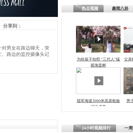
热点视频
趣闻八卦
四川一精神
病发持大锤
分享到：
探访传承四
一对男女在路边聊天，突
俗：近万民
亡。路边的监控摄像头记
英省亲送行
为给孩子拍照 “三代人”猛
父亲
摇海棠树
小伙骑车逆
崩溃 网上
因
陆军海拔3000米高原检验
男
训练成果
责任编辑：【
王祎
】
四川兴文苗
度苗族花山
24小时视频排行
一周