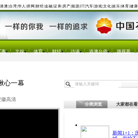
港澳
|
台湾
|
华人
|
侨网
|
财经
|
金融
|
证券
|
房产
|
能源
|
IT
|
汽车
|
游戏
|
文化
|
娱乐
|
体育
|
健康
军事
文娱
体育
财经
访谈
港澳台侨
微视界
揪心一幕
安徽高清
分类浏览
大家都在看
新闻1+1