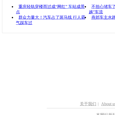
重庆轻轨穿楼而过成“网红”
车
站成景
不担心堵车了
点
越”车流
群众力量大！汽车占了斑马线 行人霸
燕郊车主水
气踩车过
关于我们
|
About u
本网站所