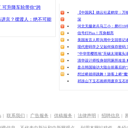
清明祭英烈
 可升降车轮带你“跨
魂
【中国风】德云社孟鹤堂：万物
路进京？摆渡人：绝不可能
深
河北无腿老兵马三小：爬行19年
信号灯Plus！浑身都亮
男子突然冲
监控记录揪
美国发言人即兴用中文回答记
现代密码学之父如何保存密码
“中华赏樱胜地”无锡太湖鼋头
清华设计师投身胡同厕所改造 
盘点韩国瑜访大陆台前幕后的“
想过桥就得跳舞！游客上桥“魔
祁连山下玉石画师用废弃玉石
s
|
联系我们
|
广告服务
|
供稿服务
|
法律声明
|
招聘信息
|
刊载信息，不代表中新社和中新网观点。 刊用本网站稿件，务经