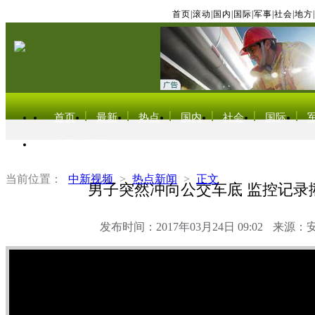
首页
|
滚动
|
国内
|
国际
|
军事
|
社会
|
地方
|
首页
最新
热点
国内
社会
国际
东北亚电视网
当前位置：
中新视频
>
热点新闻
>
正文
男子突然冲向公交车底 监控记录
发布时间：2017年03月24日 09:02
来源：