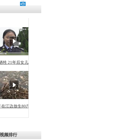
残疾男子因
砸银行
千年传统习
众为娥皇女
牺牲 21年后女儿从警
行被查情绪
回答崩溃原
子在江边放生80斤蛇
乡上万人欢
节
视频排行