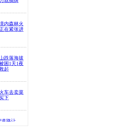
力就摘牌
境内森林火
正在紧张进
山跌落海拔
崖被困1天1夜
救起
火车去卖菜
买下
把道路让
突发疾病交