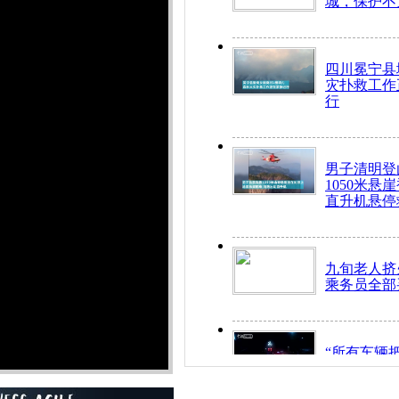
城，保护不
四川冕宁县
灾扑救工作
行
男子清明登
1050米悬
直升机悬停
九旬老人挤
乘务员全部
“所有车辆
开！”儿童
警急速救助