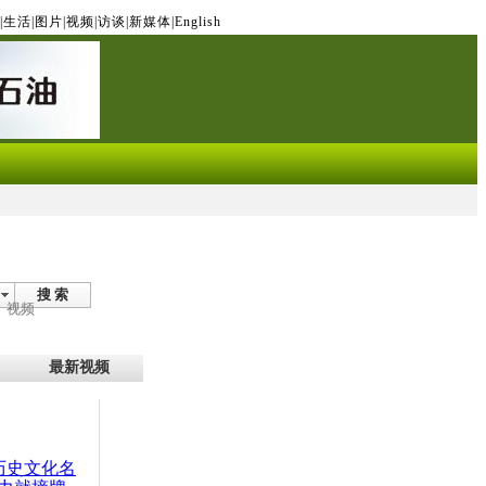
|
生活
|
图片
|
视频
|
访谈
|
新媒体
|
English
搜 索
视频
最新视频
：历史文化名