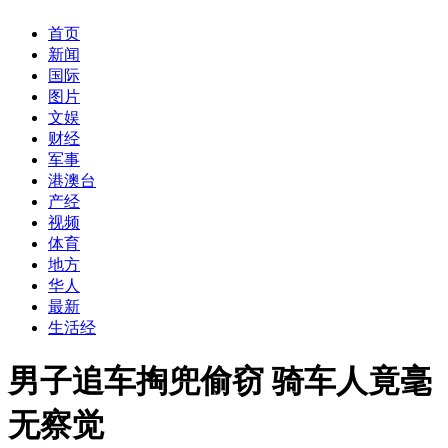
首页
新闻
国际
图片
文娱
财经
军事
港澳台
产经
视频
体育
地方
华人
最新
生活经
男子追车掏兜偷窃 骑车人竟毫
无察觉