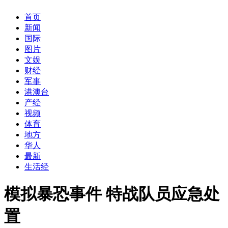
首页
新闻
国际
图片
文娱
财经
军事
港澳台
产经
视频
体育
地方
华人
最新
生活经
模拟暴恐事件 特战队员应急处
置