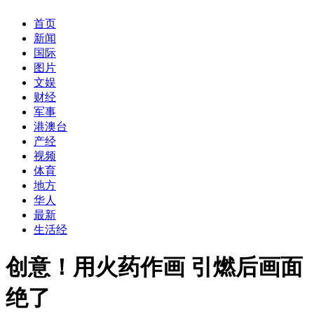
首页
新闻
国际
图片
文娱
财经
军事
港澳台
产经
视频
体育
地方
华人
最新
生活经
创意！用火药作画 引燃后画面
绝了