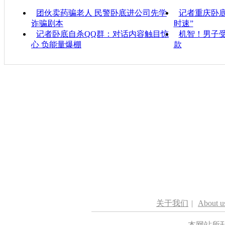
团伙卖药骗老人 民警卧底进公司先学
记者重庆卧底
诈骗剧本
时速”
记者卧底自杀QQ群：对话内容触目惊
机智！男子
心 负能量爆棚
款
关于我们
|
About u
本网站所