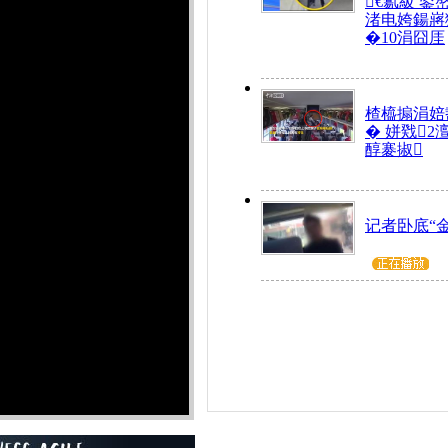
€氱級 鍙
渚电姱鍚嶈
�10涓囧厓
楂橀搧涓婄
� 姘戣2
醇褰掓
记者卧底“