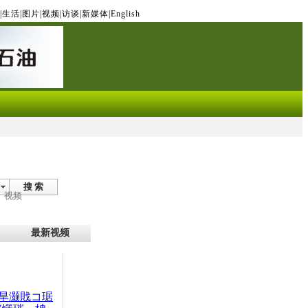
|
生活
|
图片
|
视频
|
访谈
|
新媒体
|
English
搜 索
视频
最新视频
旱灏戝コ琚