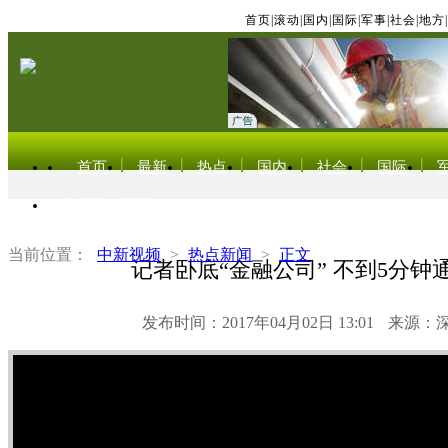
首页
|
滚动
|
国内
|
国际
|
军事
|
社会
|
地方
|
首页
最新
热点
国内
社会
国际
东北亚电视网
当前位置：
中新视频
>
热点新闻
>
正文
记者卧底“金融公司” 不到5分钟
发布时间：2017年04月02日 13:01
来源：