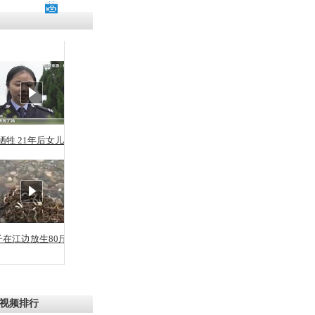
牺牲 21年后女儿从警
子在江边放生80斤蛇
视频排行