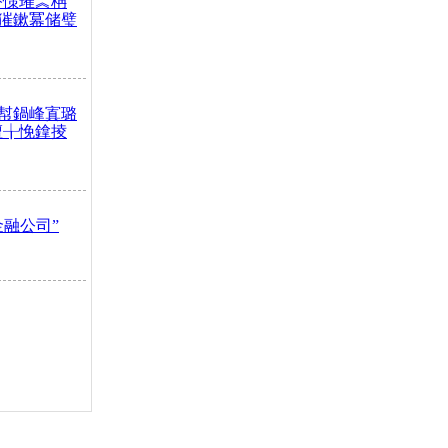
嶅憡璀︽柟
獕鏉冪储璧
幇鍋峰寘璐
澶╁悗鎿掕
金融公司”