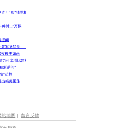
皆可“盘”独觉相声
种树1.7万棵
者提问
？答案竟然是……
渚夜樱美如画
精力付出堪比建楼
精彩瞬间”
性”起舞
拼出精美画作
网站地图
|
留言反馈
书面授权。