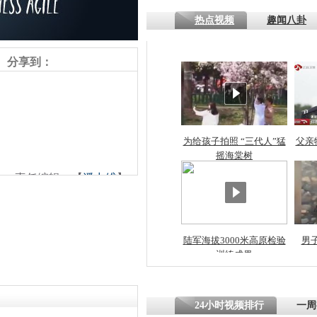
热点视频
趣闻八卦
分享到：
为给孩子拍照 “三代人”猛
父亲
摇海棠树
责任编辑：【
潘力维
】
陆军海拔3000米高原检验
男
训练成果
24小时视频排行
一周