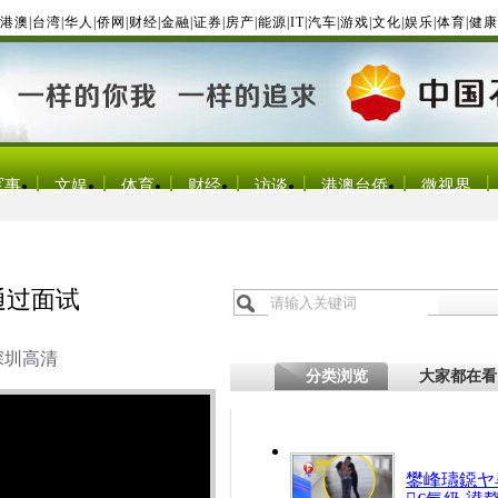
港澳
|
台湾
|
华人
|
侨网
|
财经
|
金融
|
证券
|
房产
|
能源
|
IT
|
汽车
|
游戏
|
文化
|
娱乐
|
体育
|
健康
军事
文娱
体育
财经
访谈
港澳台侨
微视界
通过面试
深圳高清
分类浏览
大家都在看
鐢峰瓙鐚ヤ