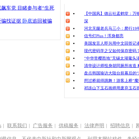
飙车党 目睹参与者“生死
【中国风】德云社孟鹤堂：万物
受骗找证据
卧底
追回被骗
深
河北无腿老兵马三小：爬行19年
信号灯Plus！浑身都亮
美国发言人即兴用中文回答记
现代密码学之父如何保存密码
“中华赏樱胜地”无锡太湖鼋头
清华设计师投身胡同厕所改造 
盘点韩国瑜访大陆台前幕后的“
想过桥就得跳舞！游客上桥“魔
祁连山下玉石画师用废弃玉石
s
|
联系我们
|
广告服务
|
供稿服务
|
法律声明
|
招聘信息
|
刊载信息，不代表中新社和中新网观点。 刊用本网站稿件，务经