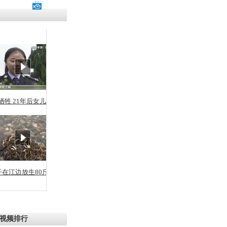
残疾男子因
砸银行
千年传统习
众为娥皇女
牺牲 21年后女儿从警
行被查情绪
回答崩溃原
子在江边放生80斤蛇
乡上万人欢
节
视频排行