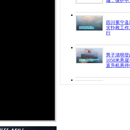
城，保护不
四川冕宁县
灾扑救工作
行
男子清明登
1050米悬
直升机悬停
九旬老人挤
乘务员全部
“所有车辆
开！”儿童
警急速救助