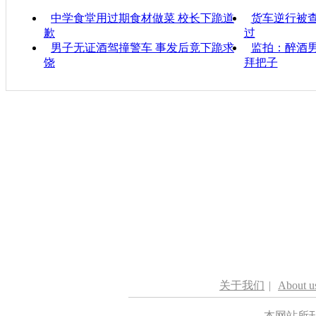
中学食堂用过期食材做菜 校长下跪道
货车逆行被查
歉
过
男子无证酒驾撞警车 事发后竟下跪求
监拍：醉酒男
饶
拜把子
关于我们
|
About u
本网站所