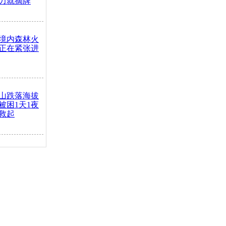
力就摘牌
境内森林火
正在紧张进
山跌落海拔
崖被困1天1夜
救起
火车去卖菜
买下
把道路让
突发疾病交