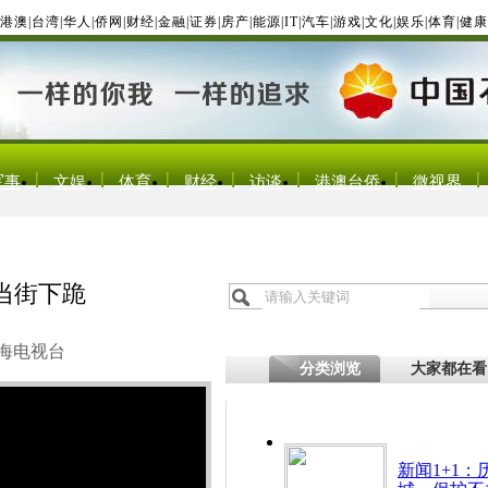
港澳
|
台湾
|
华人
|
侨网
|
财经
|
金融
|
证券
|
房产
|
能源
|
IT
|
汽车
|
游戏
|
文化
|
娱乐
|
体育
|
健康
军事
文娱
体育
财经
访谈
港澳台侨
微视界
当街下跪
海电视台
分类浏览
大家都在看
新闻1+1