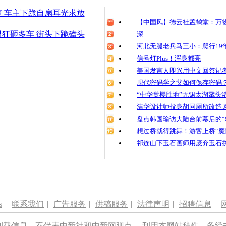
清明祭英烈
 车主下跪自扇耳光求放
魂
【中国风】德云社孟鹤堂：万物
狂砸多车 街头下跪磕头
深
河北无腿老兵马三小：爬行19年
信号灯Plus！浑身都亮
小伙退货不
跪
美国发言人即兴用中文回答记
现代密码学之父如何保存密码
“中华赏樱胜地”无锡太湖鼋头
清华设计师投身胡同厕所改造 
盘点韩国瑜访大陆台前幕后的“
想过桥就得跳舞！游客上桥“魔
祁连山下玉石画师用废弃玉石
s
|
联系我们
|
广告服务
|
供稿服务
|
法律声明
|
招聘信息
|
刊载信息，不代表中新社和中新网观点。 刊用本网站稿件，务经