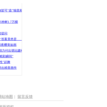
 哀思悼忠
皆可“盘”独觉相声
种树1.7万棵
成竟当街下
者提问
？答案竟然是……
渚夜樱美如画
精力付出堪比建楼
精彩瞬间”
性”起舞
拼出精美画作
网站地图
|
留言反馈
书面授权。