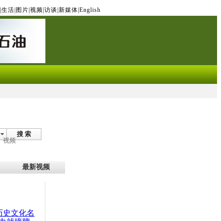
|
生活
|
图片
|
视频
|
访谈
|
新媒体
|
English
搜 索
视频
最新视频
：历史文化名