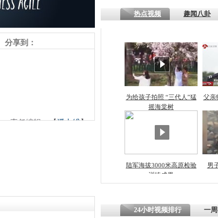
热点视频
趣闻八卦
四川一精神
病发持大锤
分享到：
探访传承四
俗：近万民
英省亲送行
为给孩子拍照 “三代人”猛
父亲
摇海棠树
责任编辑：【
潘力维
】
小伙骑车逆
崩溃 网上
因
陆军海拔3000米高原检验
男
训练成果
四川兴文苗
度苗族花山
24小时视频排行
一周