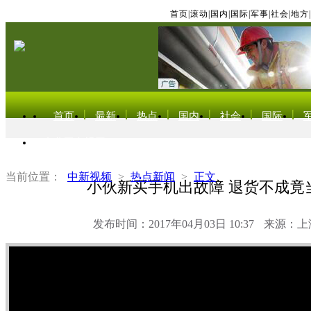
首页
|
滚动
|
国内
|
国际
|
军事
|
社会
|
地方
|
首页
最新
热点
国内
社会
国际
东北亚电视网
当前位置：
中新视频
>
热点新闻
>
正文
小伙新买手机出故障 退货不成竟
发布时间：2017年04月03日 10:37
来源：上