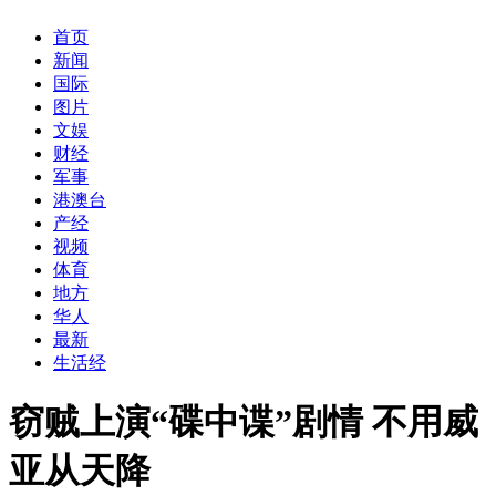
首页
新闻
国际
图片
文娱
财经
军事
港澳台
产经
视频
体育
地方
华人
最新
生活经
窃贼上演“碟中谍”剧情 不用威
亚从天降