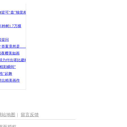
 哀思悼忠
皆可“盘”独觉相声
种树1.7万棵
伏高压线
将其击落
者提问
？答案竟然是……
渚夜樱美如画
精力付出堪比建楼
精彩瞬间”
性”起舞
拼出精美画作
网站地图
|
留言反馈
书面授权。