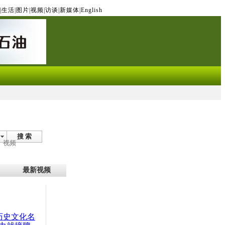
|
生活
|
图片
|
视频
|
访谈
|
新媒体
|
English
搜 索
视频
最新视频
：历史文化名