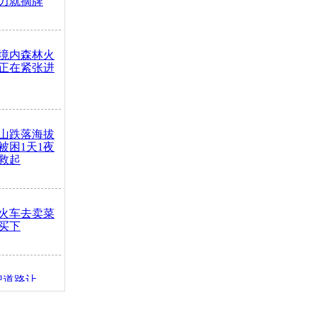
力就摘牌
境内森林火
正在紧张进
山跌落海拔
崖被困1天1夜
救起
火车去卖菜
买下
把道路让
突发疾病交