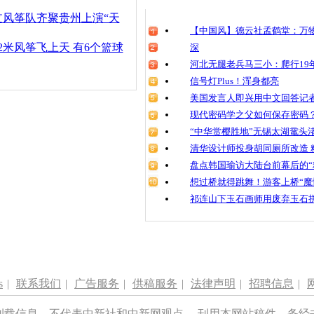
清明祭英烈
支风筝队齐聚贵州上演“天
魂
【中国风】德云社孟鹤堂：万物
2米风筝飞上天 有6个篮球
深
河北无腿老兵马三小：爬行19年
信号灯Plus！浑身都亮
风筝缠上千
激光仪远程
美国发言人即兴用中文回答记
现代密码学之父如何保存密码
“中华赏樱胜地”无锡太湖鼋头
清华设计师投身胡同厕所改造 
盘点韩国瑜访大陆台前幕后的“
想过桥就得跳舞！游客上桥“魔
祁连山下玉石画师用废弃玉石
s
|
联系我们
|
广告服务
|
供稿服务
|
法律声明
|
招聘信息
|
刊载信息，不代表中新社和中新网观点。 刊用本网站稿件，务经