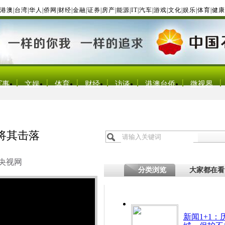
港澳
|
台湾
|
华人
|
侨网
|
财经
|
金融
|
证券
|
房产
|
能源
|
IT
|
汽车
|
游戏
|
文化
|
娱乐
|
体育
|
健康
军事
文娱
体育
财经
访谈
港澳台侨
微视界
将其击落
央视网
分类浏览
大家都在看
新闻1+1