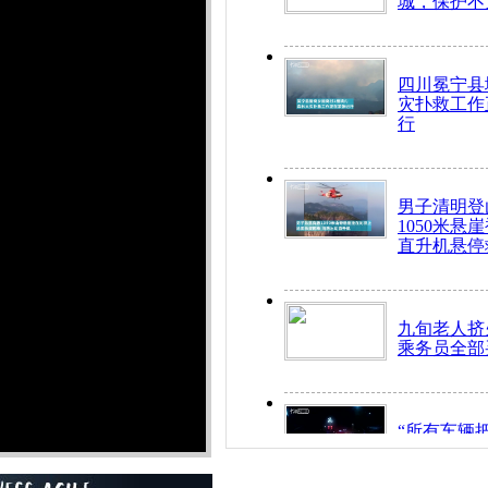
城，保护不
四川冕宁县
灾扑救工作
行
男子清明登
1050米悬
直升机悬停
九旬老人挤
乘务员全部
“所有车辆
开！”儿童
警急速救助