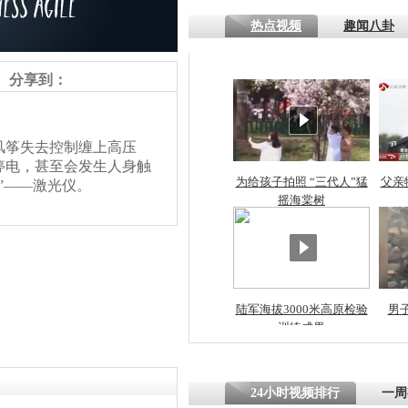
热点视频
趣闻八卦
四川一精神
病发持大锤
分享到：
探访传承四
筝失去控制缠上高压
俗：近万民
停电，甚至会发生人身触
英省亲送行
为给孩子拍照 “三代人”猛
父亲
”——激光仪。
摇海棠树
小伙骑车逆
崩溃 网上
因
陆军海拔3000米高原检验
男
训练成果
责任编辑：【
王祎
】
四川兴文苗
度苗族花山
24小时视频排行
一周