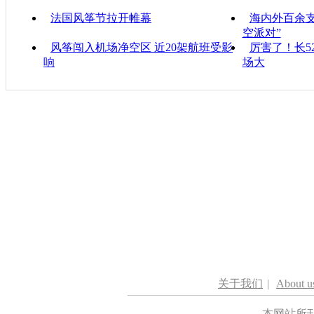
法国风筝节拉开帷幕
海内外百余
空派对”
风筝闯入机场净空区 近20架航班受影
厉害了！长5
响
场大
关于我们
|
About u
本网站所