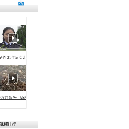
残疾男子因
砸银行
千年传统习
众为娥皇女
牺牲 21年后女儿从警
行被查情绪
回答崩溃原
子在江边放生80斤蛇
乡上万人欢
节
视频排行