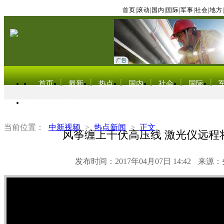
首页
|
滚动
|
国内
|
国际
|
军事
|
社会
|
地方
|
首页
最新
热点
国内
社会
国际
东北亚电视网
当前位置：
中新视频
>
热点新闻
>
正文
风筝缠上千伏高压线 激光仪远程
发布时间：2017年04月07日 14:42
来源：