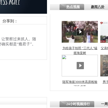
热点视频
趣闻八卦
四川一精神
病发持大锤
分享到：
探访传承四
让警察过来抓人。随
俗：近万民
确实都是“瘾君子”。
英省亲送行
为给孩子拍照 “三代人”猛
父亲
摇海棠树
小伙骑车逆
崩溃 网上
因
陆军海拔3000米高原检验
男
责任编辑：【
王祎
】
训练成果
四川兴文苗
度苗族花山
24小时视频排行
一周