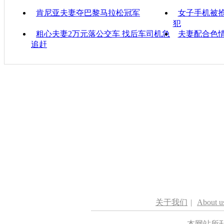
肯尼亚夫妻夺巴黎马拉松冠军
女子手机被抢
犯
粗心夫妻2万元落公交车 找后车司机急
夫妻配合色情
追赶
关于我们
|
About u
本网站所