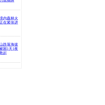
力就摘牌
境内森林火
正在紧张进
山跌落海拔
崖被困1天1夜
救起
火车去卖菜
买下
把道路让
突发疾病交