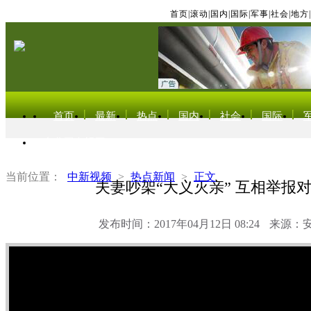
首页
|
滚动
|
国内
|
国际
|
军事
|
社会
|
地方
|
首页
最新
热点
国内
社会
国际
东北亚电视网
当前位置：
中新视频
>
热点新闻
>
正文
夫妻吵架“大义灭亲” 互相举报
发布时间：2017年04月12日 08:24
来源：