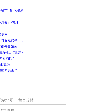
 哀思悼忠
皆可“盘”独觉相声
种树1.7万棵
义灭亲” 互
吸毒
者提问
？答案竟然是……
渚夜樱美如画
精力付出堪比建楼
精彩瞬间”
性”起舞
拼出精美画作
网站地图
|
留言反馈
书面授权。