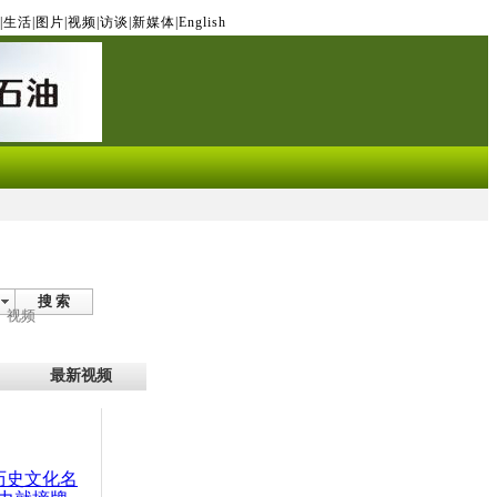
|
生活
|
图片
|
视频
|
访谈
|
新媒体
|
English
搜 索
视频
最新视频
：历史文化名