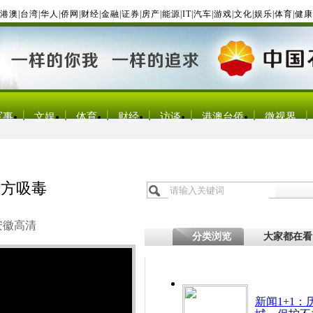
港澳
|
台湾
|
华人
|
侨网
|
财经
|
金融
|
证券
|
房产
|
能源
|
IT
|
汽车
|
游戏
|
文化
|
娱乐
|
体育
|
健康
军事
文娱
体育
财经
访谈
港澳台侨
微视界
对方吸毒
安徽高清
分类浏览
大家都在看
新闻1+1