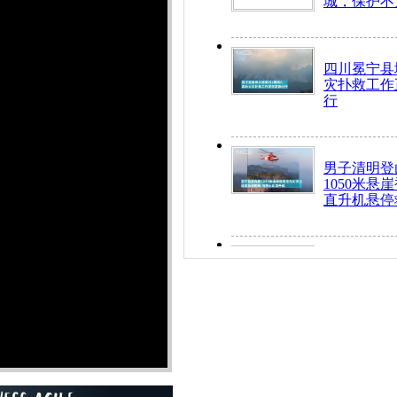
城，保护不
四川冕宁县
灾扑救工作
行
男子清明登
1050米悬
直升机悬停
九旬老人挤
乘务员全部
“所有车辆
开！”儿童
警急速救助