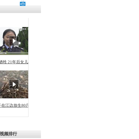
残疾男子因
砸银行
千年传统习
众为娥皇女
牺牲 21年后女儿从警
行被查情绪
回答崩溃原
子在江边放生80斤蛇
乡上万人欢
节
视频排行