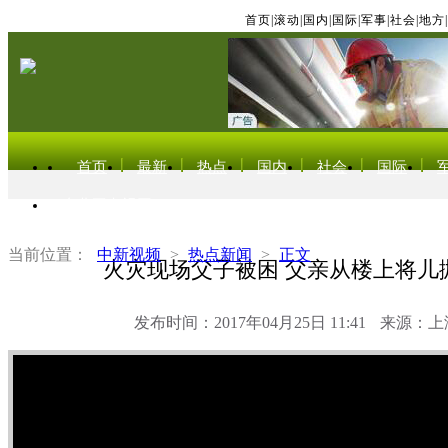
首页
|
滚动
|
国内
|
国际
|
军事
|
社会
|
地方
|
首页
最新
热点
国内
社会
国际
东北亚电视网
当前位置：
中新视频
>
热点新闻
>
正文
火灾现场父子被困 父亲从楼上将儿
发布时间：2017年04月25日 11:41
来源：上