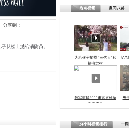
熷悎浣� 
热点视频
趣闻八卦
瘑灞€
分享到：
娉板浗閫€
笂灏嗭細姝�
忓彈瀹炴垬
子从楼上抛给消防员。
鍚稿紩澶氬
ㄤ笘鐣岃
为给孩子拍照 “三代人”猛
父亲
摇海棠树
火灾现场父
亲从楼上将
员
责任编辑：【
潘力维
】
陆军海拔3000米高原检验
男
训练成果
24小时视频排行
一周