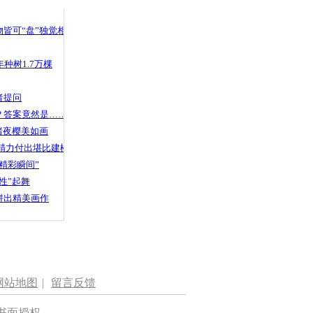
皆可“盘”独觉相声
种树1.7万棵
者提问
？答案竟然是……
渚夜樱美如画
精力付出堪比建楼
精彩瞬间”
性”起舞
拼出精美画作
网站地图
|
留言反馈
书面授权。