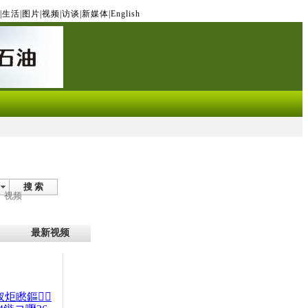
|
生活
|
图片
|
视频
|
访谈
|
新媒体
|
English
搜 索
视频
最新视频
杈炬矁鏂