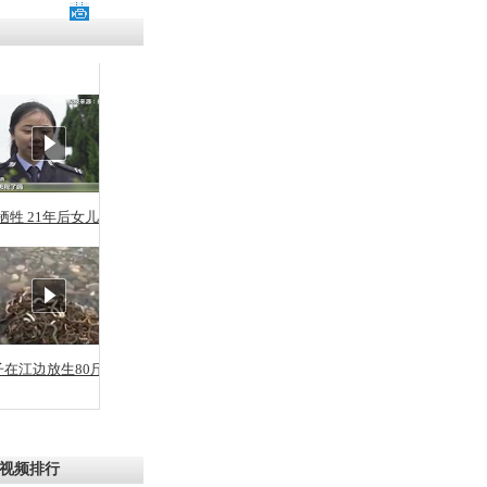
涓ㄥ浗闄呰
褰圭┖鍐涗
-10CE缁
妫€楠岋紝
浗鍏虫敞涓
牺牲 21年后女儿从警
子被困 父
儿抛给消防
子在江边放生80斤蛇
视频排行