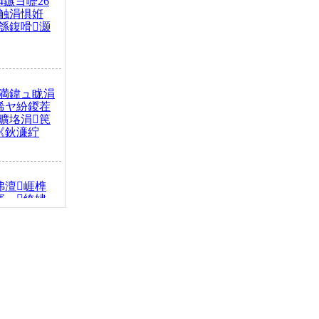
4鏃ヨ嚦26
触涓惧姙
綔鍑嗗灏
満鍏ュ眬涓
浠ヤ紛鍐茬
曠垎涓笢
《鈥濓紵
弗澶崕榫
搴﹁绔嬧
澂鈥濇寫鎴樿
缇庡浗娆查
簹涓庝腑鍥
┾€濓紝鍙嶅
解€斾笢鐩