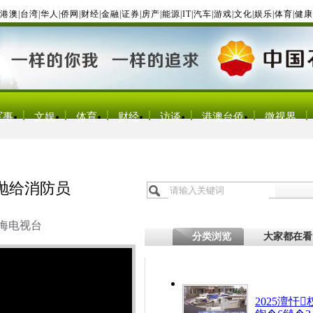
港澳
|
台湾
|
华人
|
侨网
|
财经
|
金融
|
证券
|
房产
|
能源
|
IT
|
汽车
|
游戏
|
文化
|
娱乐
|
体育
|
健康
军事
文娱
体育
财经
访谈
港澳台侨
微视界
抛给消防员
海电视台
分类浏览
大家都在看
2025澶忓