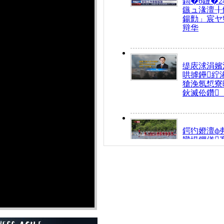
鍧�6鏈�2
鏃ュ湪澶╂
鍚勯」宸ヤ
辩华
缇庡浗涓嬪
哄摢鑸紵
獊浼氬惁寮
鈥滅伀鑽
鍔犳嬁澶ф
欒垷鑺傞
€滅唺鐚
禌
瀛﹁€咃細
€间笢鍗椾
解€滆劚閽
姪鎺ㄤ腑鍥