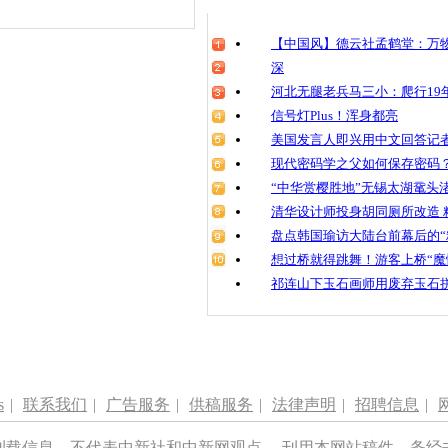
【中国风】德云社孟鹤堂：万物
深
河北无腿老兵马三小：爬行19年
信号灯Plus！浑身都亮
美国发言人即兴用中文回答记
现代密码学之父如何保存密码
“中华赏樱胜地”无锡太湖鼋头
清华设计师投身胡同厕所改造 
盘点韩国瑜访大陆台前幕后的“
想过桥就得跳舞！游客上桥“魔
祁连山下玉石画师用废弃玉石
s
|
联系我们
|
广告服务
|
供稿服务
|
法律声明
|
招聘信息
|
刊载信息，不代表中新社和中新网观点。 刊用本网站稿件，务经