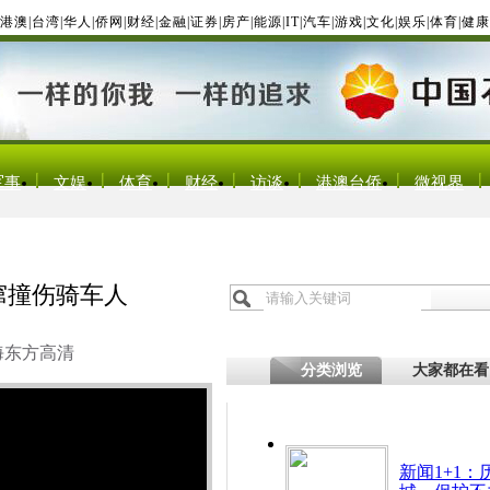
港澳
|
台湾
|
华人
|
侨网
|
财经
|
金融
|
证券
|
房产
|
能源
|
IT
|
汽车
|
游戏
|
文化
|
娱乐
|
体育
|
健康
军事
文娱
体育
财经
访谈
港澳台侨
微视界
窜撞伤骑车人
海东方高清
分类浏览
大家都在看
新闻1+1