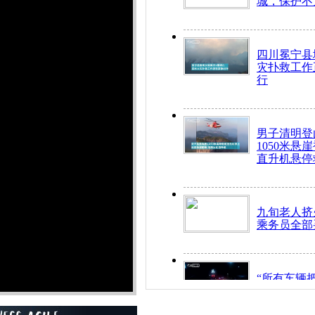
城，保护不
四川冕宁县
灾扑救工作
行
男子清明登
1050米悬
直升机悬停
九旬老人挤
乘务员全部
“所有车辆
开！”儿童
警急速救助