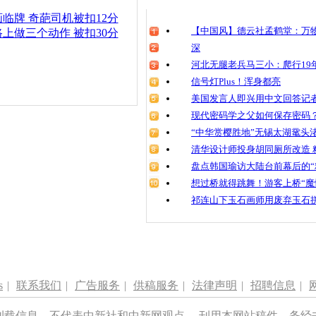
清明祭英烈
临牌 奇葩司机被扣12分
魂
【中国风】德云社孟鹤堂：万物
上做三个动作 被扣30分
深
河北无腿老兵马三小：爬行19年
信号灯Plus！浑身都亮
5年驾龄女
当刹车 车
美国发言人即兴用中文回答记
骑车人
现代密码学之父如何保存密码
“中华赏樱胜地”无锡太湖鼋头
清华设计师投身胡同厕所改造 
盘点韩国瑜访大陆台前幕后的“
想过桥就得跳舞！游客上桥“魔
祁连山下玉石画师用废弃玉石
s
|
联系我们
|
广告服务
|
供稿服务
|
法律声明
|
招聘信息
|
刊载信息，不代表中新社和中新网观点。 刊用本网站稿件，务经