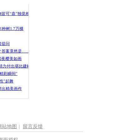
 哀思悼忠
皆可“盘”独觉相声
种树1.7万棵
司机把油门
辆倒窜撞伤
者提问
？答案竟然是……
渚夜樱美如画
精力付出堪比建楼
精彩瞬间”
性”起舞
拼出精美画作
网站地图
|
留言反馈
书面授权。