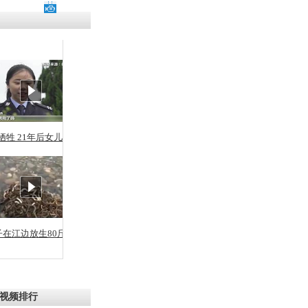
残疾男子因
砸银行
千年传统习
众为娥皇女
牺牲 21年后女儿从警
行被查情绪
回答崩溃原
子在江边放生80斤蛇
乡上万人欢
节
视频排行