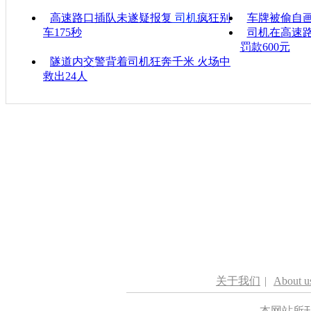
高速路口插队未遂疑报复
司机
疯狂别
车牌被偷自画
车175秒
司机在高速路
罚款600元
隧道内交警背着司机狂奔千米 火场中
救出24人
关于我们
|
About u
本网站所