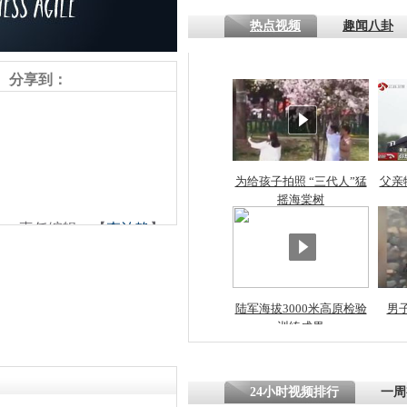
热点视频
趣闻八卦
四川一精神
病发持大锤
分享到：
探访传承四
俗：近万民
英省亲送行
为给孩子拍照 “三代人”猛
父亲
摇海棠树
责任编辑：【
李泊静
】
小伙骑车逆
崩溃 网上
因
陆军海拔3000米高原检验
男
训练成果
四川兴文苗
度苗族花山
24小时视频排行
一周