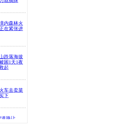
力就摘牌
境内森林火
正在紧张进
山跌落海拔
崖被困1天1夜
救起
火车去卖菜
买下
把道路让
突发疾病交