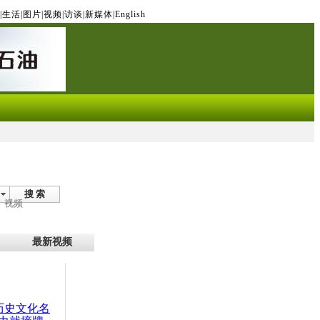
|
生活
|
图片
|
视频
|
访谈
|
新媒体
|
English
搜 索
视频
最新视频
：历史文化名