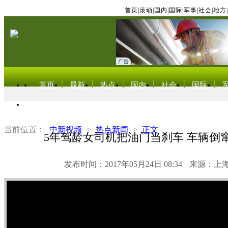
首页
|
滚动
|
国内
|
国际
|
军事
|
社会
|
地方
|
首页
最新
热点
国内
社会
国际
东北亚电视网
当前位置：
中新视频
>
热点新闻
>
正文
5年驾龄女司机把油门当刹车 车辆倒
发布时间：2017年05月24日 08:34
来源：上