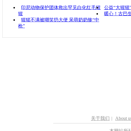
印尼动物保护团体救出罕见白化红毛猩
公益“大猩猩
猩
暖心！古巴
猩猩不满被嘲笑扔大便 呆萌奶奶惨“中
枪”
关于我们
|
About u
本网站所