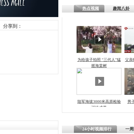
热点视频
趣闻八卦
四川一精神
病发持大锤
分享到：
探访传承四
俗：近万民
英省亲送行
为给孩子拍照 “三代人”猛
父亲
摇海棠树
小伙骑车逆
崩溃 网上
因
责任编辑：【
李霈韵
】
陆军海拔3000米高原检验
男
训练成果
四川兴文苗
度苗族花山
24小时视频排行
一周