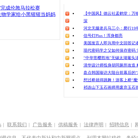
清明祭英烈
”完成伦敦马拉松赛
魂
【中国风】德云社孟鹤堂：万物
生物学家给小黑猩猩当妈妈
深
河北无腿老兵马三小：爬行19年
信号灯Plus！浑身都亮
猩猩父亲霸
美国发言人即兴用中文回答记
现代密码学之父如何保存密码
“中华赏樱胜地”无锡太湖鼋头
清华设计师投身胡同厕所改造 
盘点韩国瑜访大陆台前幕后的“
想过桥就得跳舞！游客上桥“魔
祁连山下玉石画师用废弃玉石
s
|
联系我们
|
广告服务
|
供稿服务
|
法律声明
|
招聘信息
|
刊载信息，不代表中新社和中新网观点。 刊用本网站稿件，务经