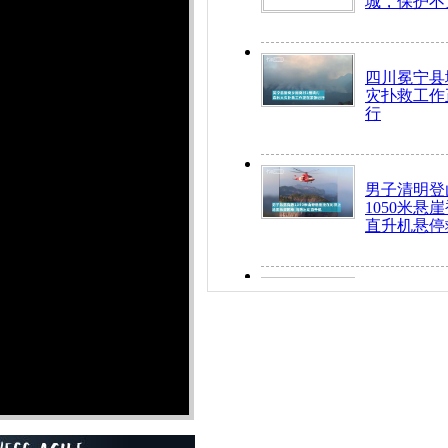
城，保护不
四川冕宁县
灾扑救工作
行
男子清明登
1050米悬
直升机悬停
九旬老人挤
乘务员全部
“所有车辆
开！”儿童
警急速救助