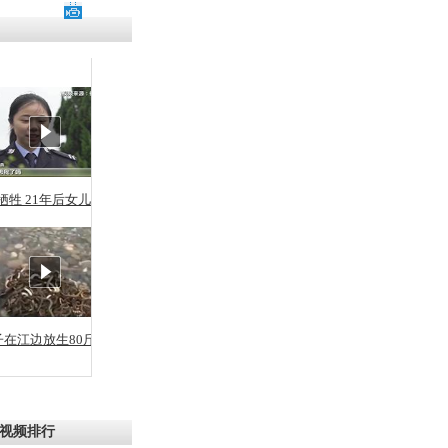
残疾男子因
砸银行
千年传统习
众为娥皇女
牺牲 21年后女儿从警
行被查情绪
回答崩溃原
子在江边放生80斤蛇
乡上万人欢
节
视频排行