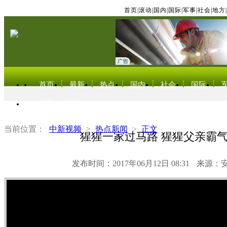
首页
|
滚动
|
国内
|
国际
|
军事
|
社会
|
地方
|
首页
最新
热点
国内
社会
国际
东北亚电视网
当前位置：
中新视频
>
热点新闻
>
正文
猩猩一家过马路 猩猩父亲霸
发布时间：2017年06月12日 08:31
来源：