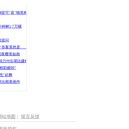
 哀思悼忠
皆可“盘”独觉相声
种树1.7万棵
气封路
者提问
？答案竟然是……
渚夜樱美如画
精力付出堪比建楼
精彩瞬间”
性”起舞
拼出精美画作
网站地图
|
留言反馈
书面授权。