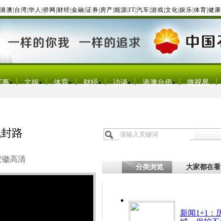
港澳
|
台湾
|
华人
|
侨网
|
财经
|
金融
|
证券
|
房产
|
能源
|
IT
|
汽车
|
游戏
|
文化
|
娱乐
|
体育
|
健康
军事
文娱
体育
财经
访谈
港澳台侨
微视界
气封路
安徽高清
分类浏览
大家都在看
新闻1+1