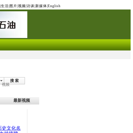
|
生活
|
图片
|
视频
|
访谈
|
新媒体
|
English
搜 索
视频
最新视频
：历史文化名