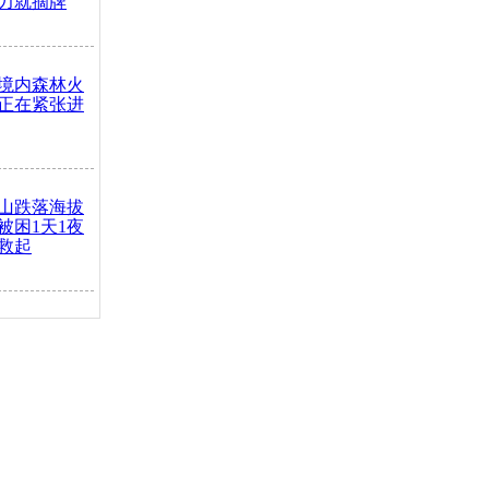
力就摘牌
境内森林火
正在紧张进
山跌落海拔
崖被困1天1夜
救起
火车去卖菜
买下
把道路让
突发疾病交