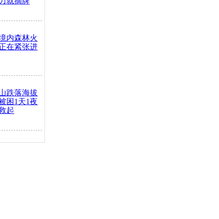
力就摘牌
境内森林火
正在紧张进
山跌落海拔
崖被困1天1夜
救起
火车去卖菜
买下
把道路让
突发疾病交