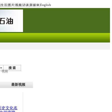
|
生活
|
图片
|
视频
|
访谈
|
新媒体
|
English
搜 索
视频
最新视频
：历史文化名