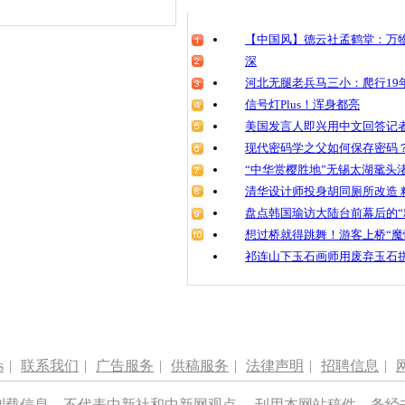
清明祭英烈
魂
【中国风】德云社孟鹤堂：万物
深
河北无腿老兵马三小：爬行19年
信号灯Plus！浑身都亮
受台风“苗柏
多路段积水
美国发言人即兴用中文回答记
现代密码学之父如何保存密码
“中华赏樱胜地”无锡太湖鼋头
清华设计师投身胡同厕所改造 
盘点韩国瑜访大陆台前幕后的“
想过桥就得跳舞！游客上桥“魔
祁连山下玉石画师用废弃玉石
s
|
联系我们
|
广告服务
|
供稿服务
|
法律声明
|
招聘信息
|
刊载信息，不代表中新社和中新网观点。 刊用本网站稿件，务经