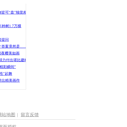
 哀思悼忠
皆可“盘”独觉相声
种树1.7万棵
”影响 深圳
致拥堵
者提问
？答案竟然是……
渚夜樱美如画
精力付出堪比建楼
精彩瞬间”
性”起舞
拼出精美画作
网站地图
|
留言反馈
书面授权。