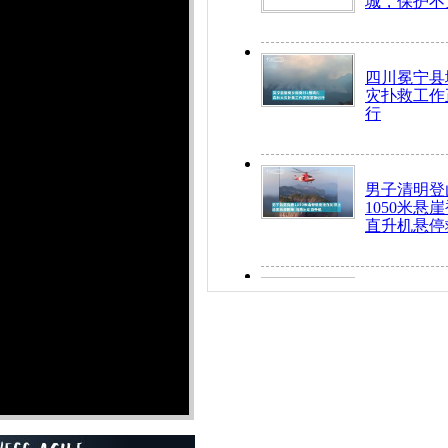
城，保护不
四川冕宁县
灾扑救工作
行
男子清明登
1050米悬
直升机悬停
九旬老人挤
乘务员全部
“所有车辆
开！”儿童
警急速救助