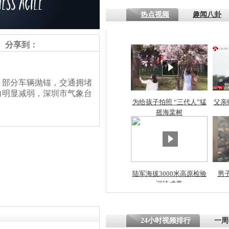
热点视频
趣闻八卦
四川一精神
病发持大锤
分享到：
探访传承四
，部分车辆抛锚，交通拥堵
俗：近万民
力明显减弱，深圳市气象台
英省亲送行
为给孩子拍照 “三代人”猛
父亲
摇海棠树
小伙骑车逆
崩溃 网上
因
陆军海拔3000米高原检验
男
训练成果
四川兴文苗
度苗族花山
责任编辑：【
潘力维
】
24小时视频排行
一周