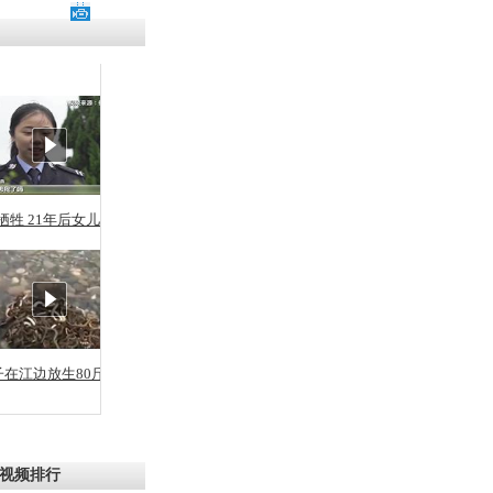
残疾男子因
砸银行
千年传统习
众为娥皇女
牺牲 21年后女儿从警
行被查情绪
回答崩溃原
子在江边放生80斤蛇
乡上万人欢
节
视频排行