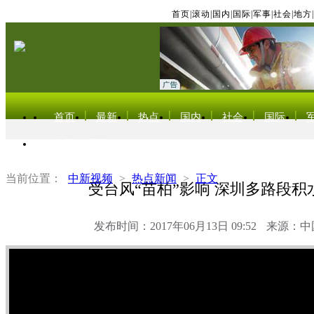
首页
|
滚动
|
国内
|
国际
|
军事
|
社会
|
地方
|
首页
最新
热点
国内
社会
国际
东北亚电视网
当前位置：
中新视频
>
热点新闻
>
正文
受台风“苗柏”影响 深圳多路段积
发布时间：2017年06月13日 09:52
来源：中