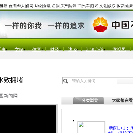
港澳
|
台湾
|
华人
|
侨网
|
财经
|
金融
|
证券
|
房产
|
能源
|
IT
|
汽车
|
游戏
|
文化
|
娱乐
|
体育
|
健康
军事
文娱
体育
财经
访谈
港澳台侨
微视界
水致拥堵
国新闻网
分类浏览
大家都在看
新闻1+1