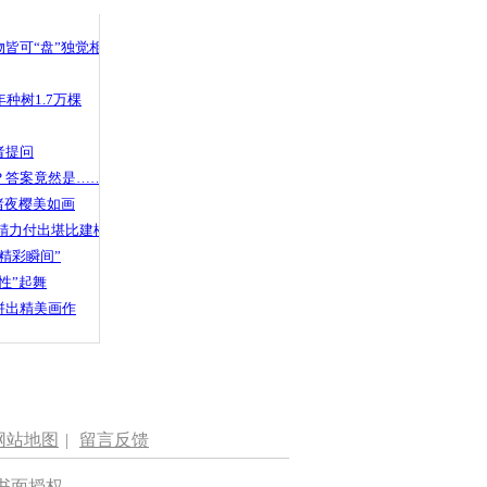
皆可“盘”独觉相声
种树1.7万棵
者提问
？答案竟然是……
渚夜樱美如画
精力付出堪比建楼
精彩瞬间”
性”起舞
拼出精美画作
网站地图
|
留言反馈
书面授权。