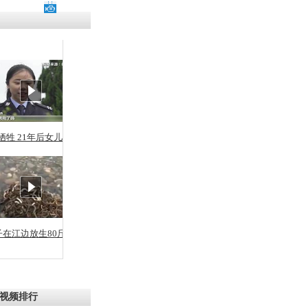
牺牲 21年后女儿从警
子在江边放生80斤蛇
视频排行