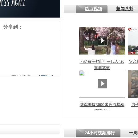
热点视频
趣闻八卦
分享到：
为给孩子拍照 “三代人”猛
父亲
摇海棠树
责任编辑：【
王祎
】
陆军海拔3000米高原检验
男
训练成果
24小时视频排行
一周