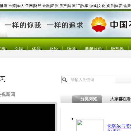
港澳
|
台湾
|
华人
|
侨网
|
财经
|
金融
|
证券
|
房产
|
能源
|
IT
|
汽车
|
游戏
|
文化
|
娱乐
|
体育
|
健康
军事
文娱
体育
财经
访谈
港澳台侨
微视界
习
央视新闻
分类浏览
大家都在看
卡塔尔与美