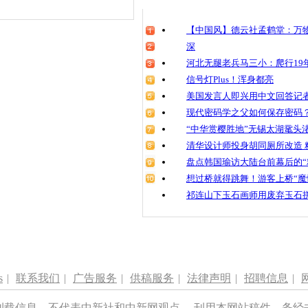
【中国风】德云社孟鹤堂：万物
深
河北无腿老兵马三小：爬行19年
信号灯Plus！浑身都亮
美国发言人即兴用中文回答记
现代密码学之父如何保存密码
“中华赏樱胜地”无锡太湖鼋头
清华设计师投身胡同厕所改造 
盘点韩国瑜访大陆台前幕后的“
想过桥就得跳舞！游客上桥“魔
祁连山下玉石画师用废弃玉石
s
|
联系我们
|
广告服务
|
供稿服务
|
法律声明
|
招聘信息
|
刊载信息，不代表中新社和中新网观点。 刊用本网站稿件，务经