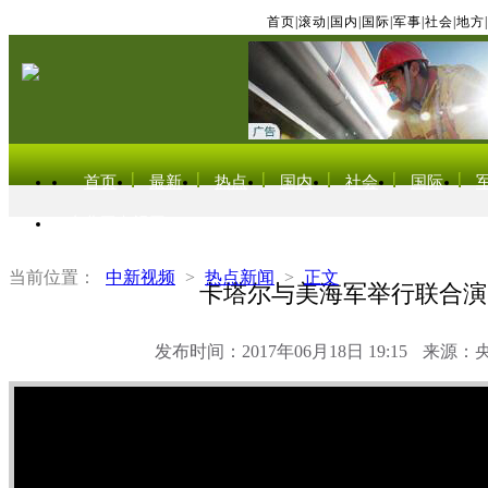
首页
|
滚动
|
国内
|
国际
|
军事
|
社会
|
地方
|
首页
最新
热点
国内
社会
国际
东北亚电视网
当前位置：
中新视频
>
热点新闻
>
正文
卡塔尔与美海军举行联合演
发布时间：2017年06月18日 19:15
来源：