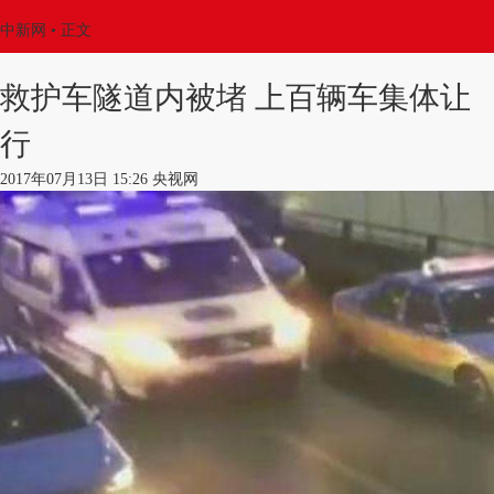
中新网
•
正文
救护车隧道内被堵 上百辆车集体让
行
2017年07月13日 15:26 央视网