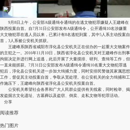
9月8日上午，公安部A级通缉令通缉的在逃文物犯罪嫌疑人王建峰在
陕西投案自首。自7月31日公安部发布A级通缉令，公开通缉10名涉嫌重
大文物犯罪在逃人员以来，已累计有8名逃犯到案，其中5人系主动投案自
首，3人系被公安机关抓获。
王建峰系陕西省咸阳市淳化县公安机关正在侦办的一起重大文物案件
的主犯之一。2016年11月10日，陕西省淳化县公安机关对王建峰作出刑事
拘留决定并进行网上追逃，此后开展了大量摸排、研判、查缉等工作，但
一直未能抓获。7月31日公安部发布A级通缉令通缉10名重大文物犯罪逃
犯后，淳化县公安机关进一步加大缉捕力度，同时安排民警做其家属思想
工作，督促其主动投案自首，争取从宽处理。在公安机关的全力缉捕和工
作施压下，王建峰向陕西省淳化县公安机关投案自首。
公安机关希望社会各界和广大人民群众提供有关线索，同时检举、揭
发盗掘古文化遗址、古墓葬以及盗窃、倒卖、走私文物等犯罪活动。
分享
阅读推荐
热门图片