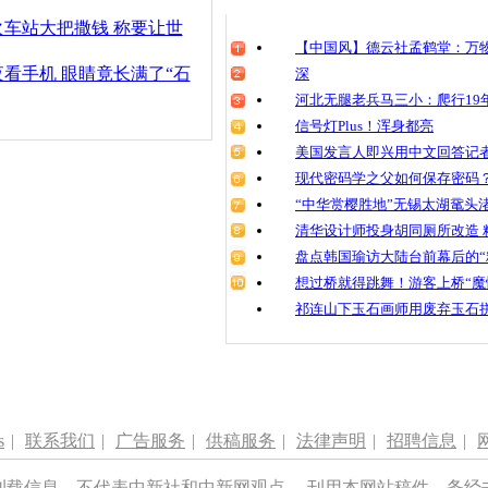
清明祭英烈
车站大把撒钱 称要让世
魂
【中国风】德云社孟鹤堂：万物
看手机 眼睛竟长满了“石
深
河北无腿老兵马三小：爬行19年
信号灯Plus！浑身都亮
移动支付让
爱不释手
美国发言人即兴用中文回答记
现代密码学之父如何保存密码
“中华赏樱胜地”无锡太湖鼋头
清华设计师投身胡同厕所改造 
盘点韩国瑜访大陆台前幕后的“
想过桥就得跳舞！游客上桥“魔
祁连山下玉石画师用废弃玉石
s
|
联系我们
|
广告服务
|
供稿服务
|
法律声明
|
招聘信息
|
刊载信息，不代表中新社和中新网观点。 刊用本网站稿件，务经