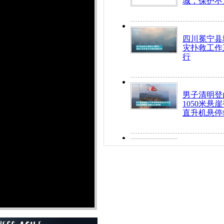
城，保护不
四川冕宁县
灾扑救工作
行
男子清明登
1050米悬
直升机悬停
九旬老人挤
乘务员全部
“所有车辆
开！”儿童
警急速救助