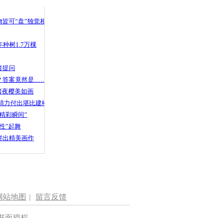
 哀思悼忠
皆可“盘”独觉相声
种树1.7万棵
外国小伙子
者提问
？答案竟然是……
渚夜樱美如画
精力付出堪比建楼
精彩瞬间”
性”起舞
拼出精美画作
网站地图
|
留言反馈
书面授权。