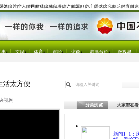
港澳
|
台湾
|
华人
|
侨网
|
财经
|
金融
|
证券
|
房产
|
能源
|
IT
|
汽车
|
游戏
|
文化
|
娱乐
|
体育
|
健康
军事
文娱
体育
财经
访谈
港澳台侨
微视界
生活太方便
央视网
分类浏览
大家都在看
新闻1+1