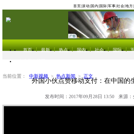
首页
|
滚动
|
国内
|
国际
|
军事
|
社会
|
地方
|
首页
最新
热点
国内
社会
国际
东北亚电视网
当前位置：
中新视频
>
热点新闻
>
正文
外国小伙点赞移动支付：在中国的
发布时间：2017年09月28日 13:50
来源：