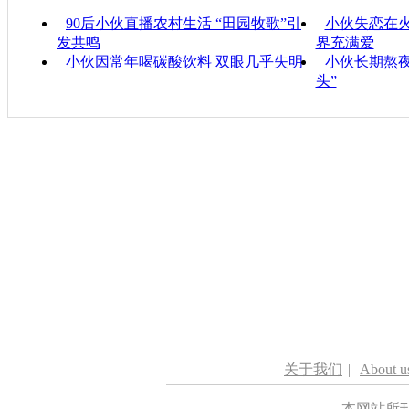
90后小伙直播农村生活 “田园牧歌”引
小伙失恋在火
发共鸣
界充满爱
小伙因常年喝碳酸饮料 双眼几乎失明
小伙长期熬夜
头”
关于我们
|
About u
本网站所