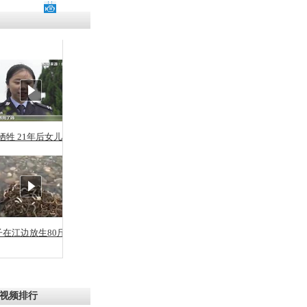
残疾男子因
砸银行
千年传统习
众为娥皇女
牺牲 21年后女儿从警
行被查情绪
回答崩溃原
子在江边放生80斤蛇
乡上万人欢
节
视频排行