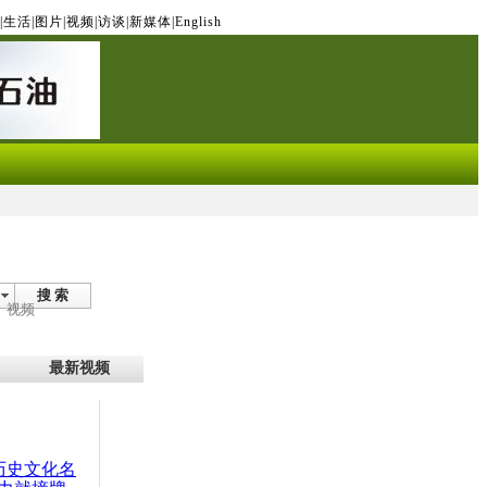
|
生活
|
图片
|
视频
|
访谈
|
新媒体
|
English
搜 索
视频
最新视频
：历史文化名