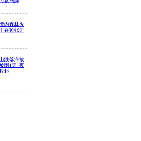
力就摘牌
境内森林火
正在紧张进
山跌落海拔
崖被困1天1夜
救起
火车去卖菜
买下
把道路让
突发疾病交