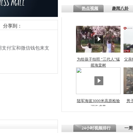
热点视频
趣闻八卦
四川一精神
病发持大锤
分享到：
探访传承四
支付宝和微信钱包来支
俗：近万民
英省亲送行
为给孩子拍照 “三代人”猛
父亲
摇海棠树
小伙骑车逆
崩溃 网上
因
陆军海拔3000米高原检验
男
责任编辑：【
王祎
】
训练成果
四川兴文苗
度苗族花山
24小时视频排行
一周