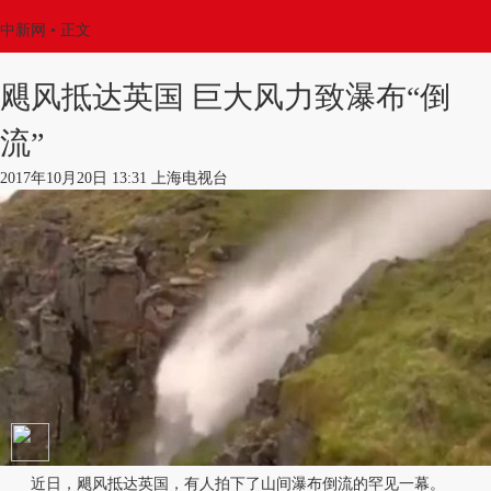
中新网
•
正文
飓风抵达英国 巨大风力致瀑布“倒
流”
2017年10月20日 13:31 上海电视台
近日，飓风抵达英国，有人拍下了山间瀑布倒流的罕见一幕。