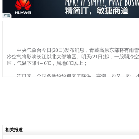
中央气象台今日(20日)发布消息，青藏高原东部将有雨雪天
冷空气将影响长江以北大部地区。明天(21日)起，一股弱冷
区，气温下降4～6℃，局地8℃以上；
连日来，全国各地纷纷迎来了降温，寒潮一股又一股，小
裤？近日，央视段子手朱广权再度上线，这股寒潮有多强，
关键词：央视 主播 段子手
分类名称：
热点新闻
相关报道