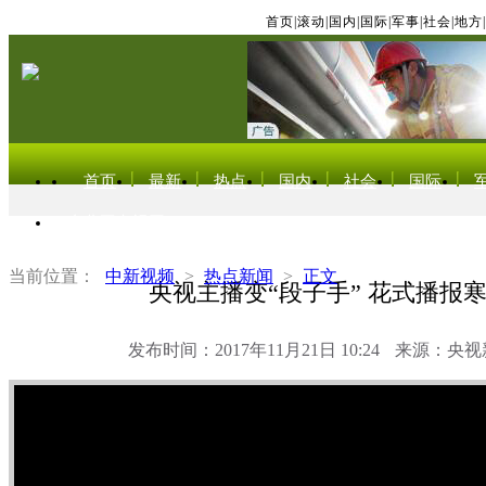
首页
|
滚动
|
国内
|
国际
|
军事
|
社会
|
地方
|
首页
最新
热点
国内
社会
国际
东北亚电视网
当前位置：
中新视频
>
热点新闻
>
正文
央视主播变“段子手” 花式播报
发布时间：2017年11月21日 10:24
来源：央视