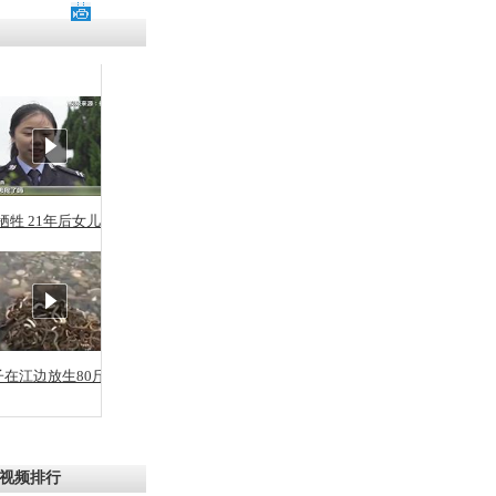
残疾男子因
砸银行
千年传统习
众为娥皇女
牺牲 21年后女儿从警
行被查情绪
回答崩溃原
子在江边放生80斤蛇
乡上万人欢
节
视频排行