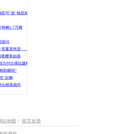
 哀思悼忠
皆可“盘”独觉相声
种树1.7万棵
“段子手”
者提问
？答案竟然是……
渚夜樱美如画
精力付出堪比建楼
精彩瞬间”
性”起舞
拼出精美画作
网站地图
|
留言反馈
书面授权。