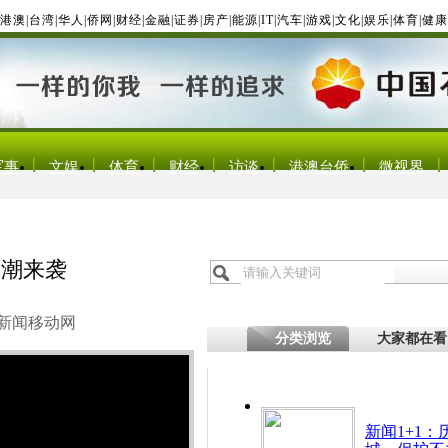
港澳
|
台湾
|
华人
|
侨网
|
财经
|
金融
|
证券
|
房产
|
能源
|
IT
|
汽车
|
游戏
|
文化
|
娱乐
|
体育
|
健康
军事
文娱
体育
财经
访谈
港澳台侨
微视界
寒潮来袭
新闻移动网
分类浏览
大家都在看
新闻1+1