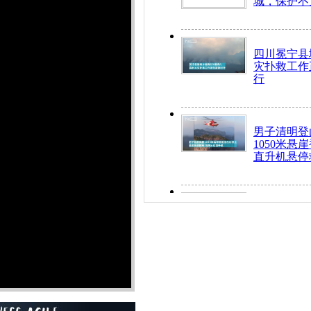
城，保护不
四川冕宁县
灾扑救工作
行
男子清明登
1050米悬
直升机悬停
九旬老人挤
乘务员全部
“所有车辆
开！”儿童
警急速救助