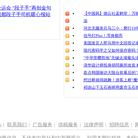
清明祭英烈
运会 “段子手”再创金句
魂
【中国风】德云社孟鹤堂：万物
成都段子手司机暖心报站
深
河北无腿老兵马三小：爬行19年
信号灯Plus！浑身都亮
央视主播变
美国发言人即兴用中文回答记
现代密码学之父如何保存密码
“中华赏樱胜地”无锡太湖鼋头
清华设计师投身胡同厕所改造 
盘点韩国瑜访大陆台前幕后的“
想过桥就得跳舞！游客上桥“魔
祁连山下玉石画师用废弃玉石
s
|
联系我们
|
广告服务
|
供稿服务
|
法律声明
|
招聘信息
|
刊载信息，不代表中新社和中新网观点。 刊用本网站稿件，务经