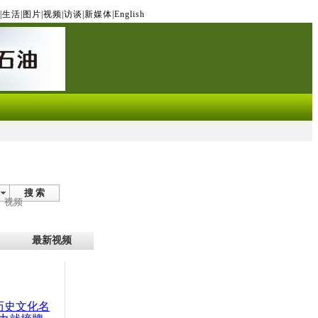
|
生活
|
图片
|
视频
|
访谈
|
新媒体
|
English
搜 索
视频
最新视频
：历史文化名