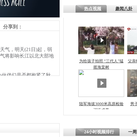
热点视频
趣闻八卦
四川一精神
病发持大锤
分享到：
探访传承四
气，明天(21日)起，弱
俗：近万民
空气将影响长江以北大部地
英省亲送行
为给孩子拍照 “三代人”猛
父亲
摇海棠树
伙伴们是否都抱紧了秋
小伙骑车逆
来看央视主播花式播报。
崩溃 网上
因
陆军海拔3000米高原检验
男
训练成果
四川兴文苗
度苗族花山
责任编辑：【
潘力维
】
24小时视频排行
一周