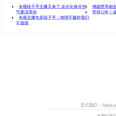
央视段子手主播又来了 这次化身冷空
傅园慧亮相全
气要冻哭你
坚持12年！
央视主播也是段子手：地球不爆炸我们
不放假
关于我们
|
About u
本网站所