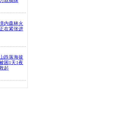
力就摘牌
境内森林火
正在紧张进
山跌落海拔
崖被困1天1夜
救起
火车去卖菜
买下
把道路让
突发疾病交