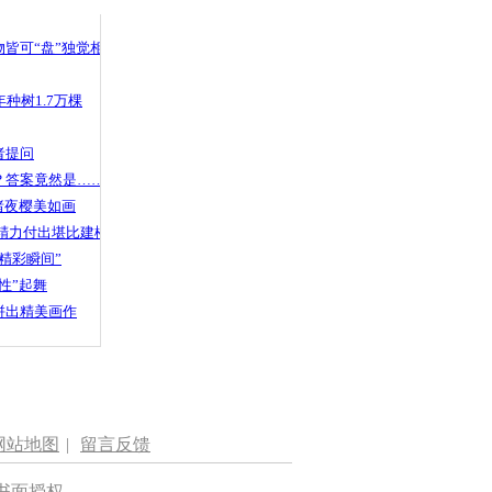
 哀思悼忠
皆可“盘”独觉相声
种树1.7万棵
 消防员狂
摔制服
者提问
？答案竟然是……
渚夜樱美如画
精力付出堪比建楼
精彩瞬间”
性”起舞
拼出精美画作
网站地图
|
留言反馈
书面授权。