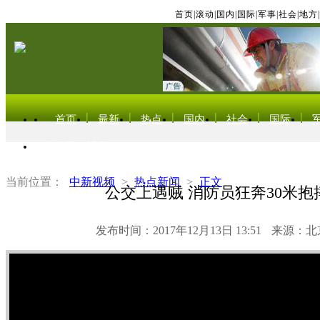
首页
|
滚动
|
国内
|
国际
|
军事
|
社会
|
地方
|
首页
最新
热点
国内
社会
国际
东北亚电视网
当前位置：
中新视频
>
热点新闻
>
正文
公交上遇贼 消防员狂奔30米抱
发布时间：2017年12月13日 13:51
来源：北