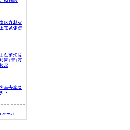
力就摘牌
境内森林火
正在紧张进
山跌落海拔
崖被困1天1夜
救起
火车去卖菜
买下
把道路让
突发疾病交