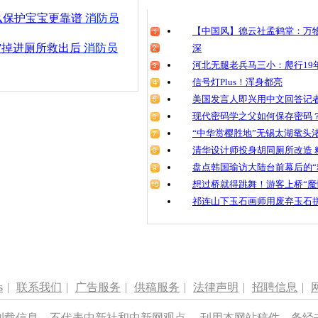
清明祭英烈
么保护宝宝更靠谱
消防员
魂
【中国风】德云社孟鹤堂：万物
”掉进厕所救出后
消防员
深
河北无腿老兵马三小：爬行19年
信号灯Plus！浑身都亮
公交上遇贼
奔30米抱
美国发言人即兴用中文回答记
现代密码学之父如何保存密码
“中华赏樱胜地”无锡太湖鼋头
清华设计师投身胡同厕所改造 
盘点韩国瑜访大陆台前幕后的“
想过桥就得跳舞！游客上桥“魔
祁连山下玉石画师用废弃玉石
s
|
联系我们
|
广告服务
|
供稿服务
|
法律声明
|
招聘信息
|
刊载信息，不代表中新社和中新网观点。 刊用本网站稿件，务经