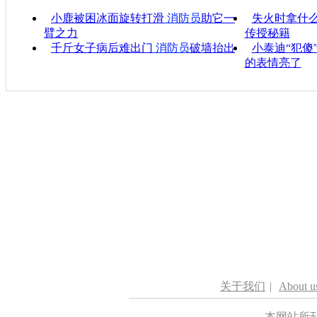
小鹿被困冰面旋转打滑
消防员
助它一
失火时拿什
臂之力
传授秘籍
千斤女子病后难出门
消防员
破墙抬出
小泰迪“犯傻
的表情亮了
关于我们
|
About u
本网站所