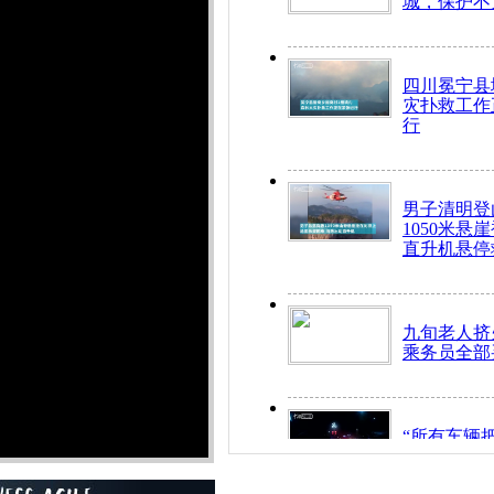
城，保护不
四川冕宁县
灾扑救工作
行
男子清明登
1050米悬
直升机悬停
九旬老人挤
乘务员全部
“所有车辆
开！”儿童
警急速救助