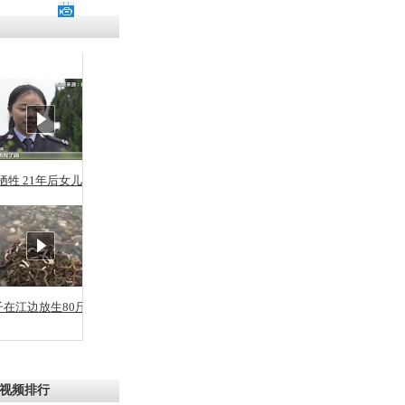
残疾男子因
砸银行
千年传统习
众为娥皇女
牺牲 21年后女儿从警
行被查情绪
回答崩溃原
子在江边放生80斤蛇
乡上万人欢
节
视频排行