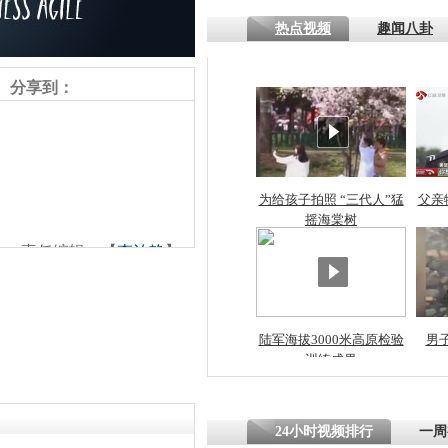
热点视频
趣闻八卦
四川一精神
病发持大锤
分享到：
探访传承四
俗：近万民
英省亲送行
为给孩子拍照 “三代人”猛
父亲
摇海棠树
责任编辑：【
李泊静
】
小伙骑车逆
崩溃 网上
因
陆军海拔3000米高原检验
男
训练成果
四川兴文苗
度苗族花山
24小时视频排行
一周