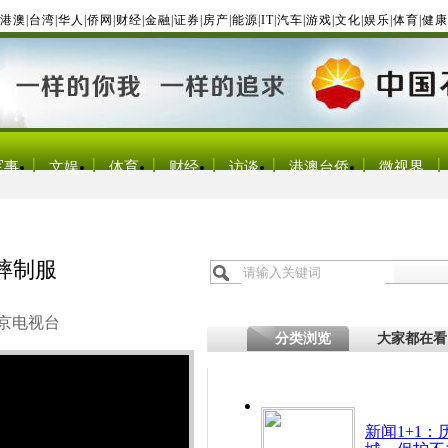
港澳
|
台湾
|
华人
|
侨网
|
财经
|
金融
|
证券
|
房产
|
能源
|
IT
|
汽车
|
游戏
|
文化
|
娱乐
|
体育
|
健康
军事
文娱
体育
财经
访谈
港澳台侨
微视界
摔制服
京电视台
分类浏览
大家都在看
新闻1+1