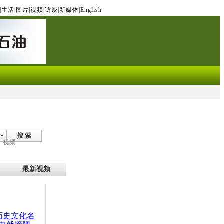
|
生活
|
图片
|
视频
|
访谈
|
新媒体
|
English
搜 索
视频
最新视频
：历史文化名