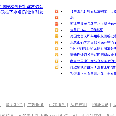
清明祭英烈
 居民楼外挖出40枚炸弹
魂
【中国风】德云社孟鹤堂：万物
孩往下水道扔鞭炮 引发
深
河北无腿老兵马三小：爬行19年
信号灯Plus！浑身都亮
男子高速遇
道
美国发言人即兴用中文回答记
现代密码学之父如何保存密码
“中华赏樱胜地”无锡太湖鼋头
清华设计师投身胡同厕所改造 
盘点韩国瑜访大陆台前幕后的“
想过桥就得跳舞！游客上桥“魔
祁连山下玉石画师用废弃玉石
s
|
联系我们
|
广告服务
|
供稿服务
|
法律声明
|
招聘信息
|
刊载信息，不代表中新社和中新网观点。 刊用本网站稿件，务经