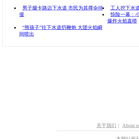
男子腿卡路边下水道 市民为其撑伞待
工人挖下水道
援
惊险一幕：小
爆炸火焰直喷
“熊孩子”往下水道扔鞭炮 大团火焰瞬
间喷出
关于我们
|
About u
本网站所