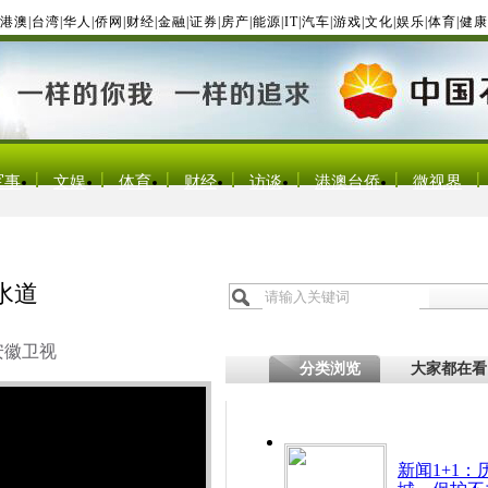
港澳
|
台湾
|
华人
|
侨网
|
财经
|
金融
|
证券
|
房产
|
能源
|
IT
|
汽车
|
游戏
|
文化
|
娱乐
|
体育
|
健康
军事
文娱
体育
财经
访谈
港澳台侨
微视界
水道
安徽卫视
分类浏览
大家都在看
新闻1+1