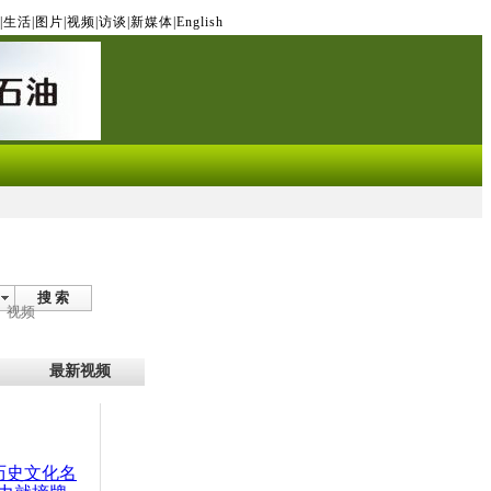
|
生活
|
图片
|
视频
|
访谈
|
新媒体
|
English
搜 索
视频
最新视频
：历史文化名