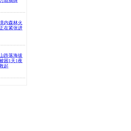
力就摘牌
境内森林火
正在紧张进
山跌落海拔
崖被困1天1夜
救起
火车去卖菜
买下
把道路让
突发疾病交