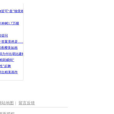
 哀思悼忠
皆可“盘”独觉相声
种树1.7万棵
查钻进下水
者提问
？答案竟然是……
渚夜樱美如画
精力付出堪比建楼
精彩瞬间”
性”起舞
拼出精美画作
网站地图
|
留言反馈
书面授权。