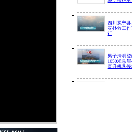
城，保护不
四川冕宁县
灾扑救工作
行
男子清明登
1050米悬
直升机悬停
九旬老人挤
乘务员全部
“所有车辆
开！”儿童
警急速救助