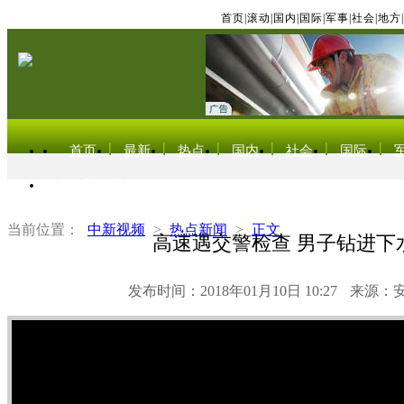
首页
|
滚动
|
国内
|
国际
|
军事
|
社会
|
地方
|
首页
最新
热点
国内
社会
国际
东北亚电视网
当前位置：
中新视频
>
热点新闻
>
正文
高速遇交警检查 男子钻进下
发布时间：2018年01月10日 10:27
来源：