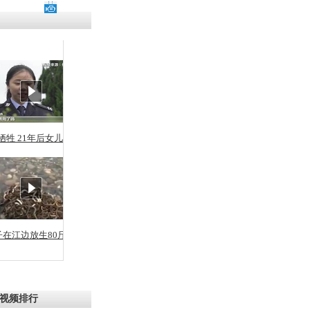
残疾男子因
砸银行
千年传统习
众为娥皇女
牺牲 21年后女儿从警
行被查情绪
回答崩溃原
子在江边放生80斤蛇
乡上万人欢
节
视频排行