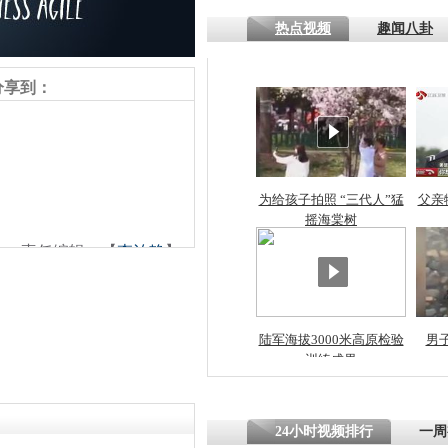
热点视频
趣闻八卦
四川一精神
病发持大锤
分享到：
探访传承四
俗：近万民
英省亲送行
为给孩子拍照 “三代人”猛
父亲
摇海棠树
责任编辑：【
李泊静
】
小伙骑车逆
崩溃 网上
因
陆军海拔3000米高原检验
男
训练成果
四川兴文苗
度苗族花山
24小时视频排行
一周