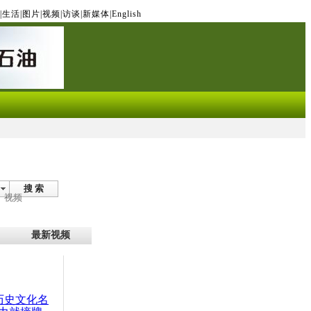
|
生活
|
图片
|
视频
|
访谈
|
新媒体
|
English
搜 索
视频
最新视频
：历史文化名