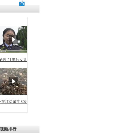
残疾男子因
砸银行
千年传统习
众为娥皇女
牺牲 21年后女儿从警
行被查情绪
回答崩溃原
子在江边放生80斤蛇
乡上万人欢
节
视频排行