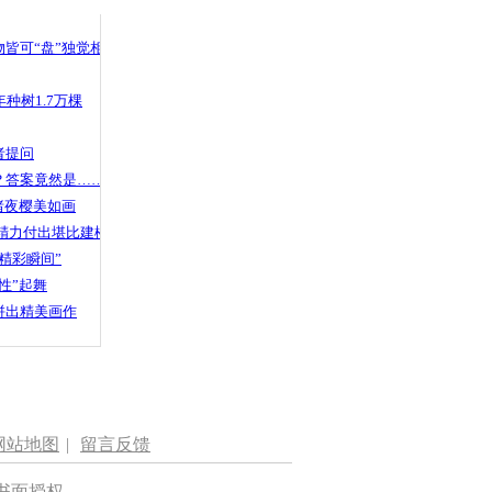
 哀思悼忠
皆可“盘”独觉相声
种树1.7万棵
猫“靓靓”再
者提问
？答案竟然是……
渚夜樱美如画
精力付出堪比建楼
精彩瞬间”
性”起舞
拼出精美画作
网站地图
|
留言反馈
书面授权。