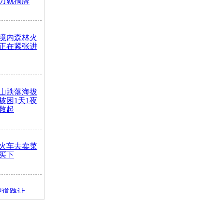
力就摘牌
境内森林火
正在紧张进
山跌落海拔
崖被困1天1夜
救起
火车去卖菜
买下
把道路让
突发疾病交