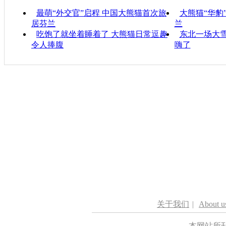
最萌“外交官”启程 中国大熊猫首次旅
大熊猫“华豹
居芬兰
兰
吃饱了就坐着睡着了 大熊猫日常逗趣
东北一场大雪
令人捧腹
嗨了
关于我们
|
About u
本网站所