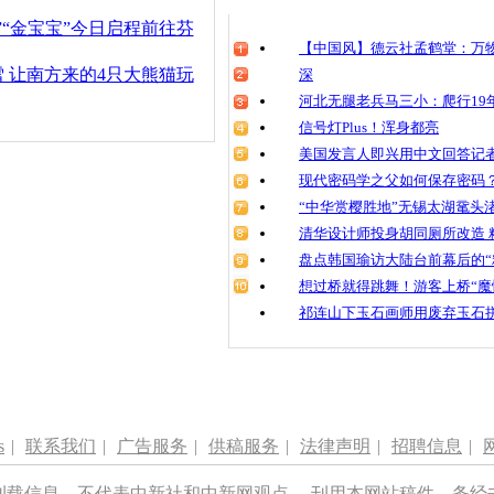
清明祭英烈
”“金宝宝”今日启程前往芬
魂
【中国风】德云社孟鹤堂：万物
 让南方来的4只大熊猫玩
深
河北无腿老兵马三小：爬行19年
信号灯Plus！浑身都亮
喜讯！大熊
生一胎
美国发言人即兴用中文回答记
现代密码学之父如何保存密码
“中华赏樱胜地”无锡太湖鼋头
清华设计师投身胡同厕所改造 
盘点韩国瑜访大陆台前幕后的“
想过桥就得跳舞！游客上桥“魔
祁连山下玉石画师用废弃玉石
s
|
联系我们
|
广告服务
|
供稿服务
|
法律声明
|
招聘信息
|
刊载信息，不代表中新社和中新网观点。 刊用本网站稿件，务经