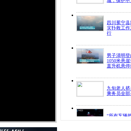
城，保护不
四川冕宁县
灾扑救工作
行
男子清明登
1050米悬
直升机悬停
九旬老人挤
乘务员全部
“所有车辆
开！”儿童
警急速救助