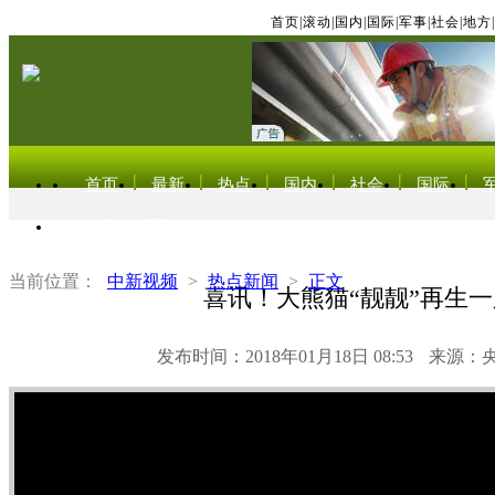
首页
|
滚动
|
国内
|
国际
|
军事
|
社会
|
地方
|
首页
最新
热点
国内
社会
国际
东北亚电视网
当前位置：
中新视频
>
热点新闻
>
正文
喜讯！大熊猫“靓靓”再生一
发布时间：2018年01月18日 08:53
来源：