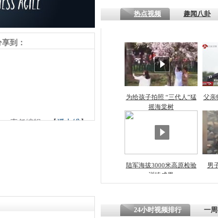
热点视频
趣闻八卦
四川一精神
病发持大锤
分享到：
探访传承四
俗：近万民
英省亲送行
为给孩子拍照 “三代人”猛
父亲
摇海棠树
责任编辑：【
潘力维
】
小伙骑车逆
崩溃 网上
因
陆军海拔3000米高原检验
男
训练成果
四川兴文苗
度苗族花山
24小时视频排行
一周