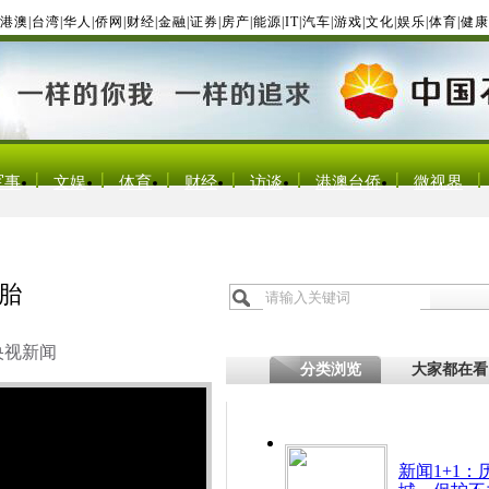
港澳
|
台湾
|
华人
|
侨网
|
财经
|
金融
|
证券
|
房产
|
能源
|
IT
|
汽车
|
游戏
|
文化
|
娱乐
|
体育
|
健康
军事
文娱
体育
财经
访谈
港澳台侨
微视界
胎
央视新闻
分类浏览
大家都在看
新闻1+1