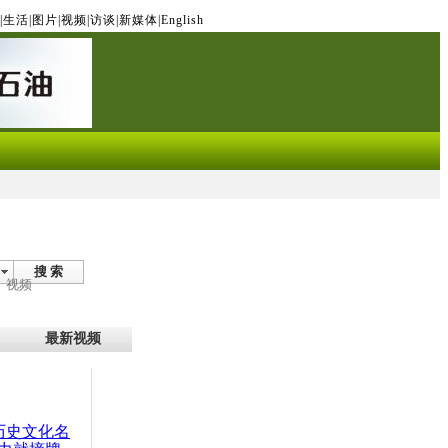
|
生活
|
图片
|
视频
|
访谈
|
新媒体
|
English
搜 索
视频
最新视频
：历史文化名