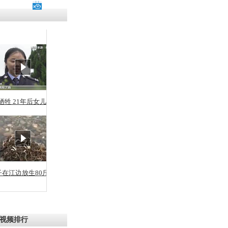
残疾男子因
砸银行
千年传统习
众为娥皇女
牺牲 21年后女儿从警
行被查情绪
回答崩溃原
子在江边放生80斤蛇
乡上万人欢
节
视频排行