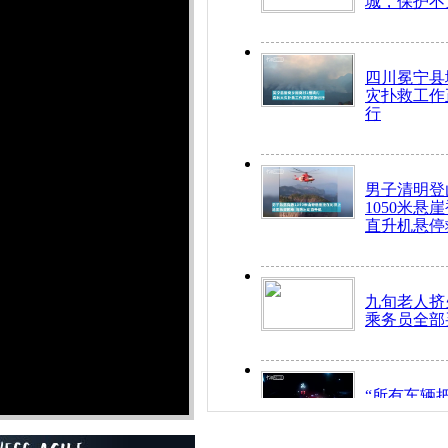
城，保护不
四川冕宁县
灾扑救工作
行
男子清明登
1050米悬
直升机悬停
九旬老人挤
乘务员全部
“所有车辆
开！”儿童
警急速救助