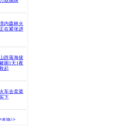
力就摘牌
境内森林火
正在紧张进
山跌落海拔
崖被困1天1夜
救起
火车去卖菜
买下
把道路让
突发疾病交