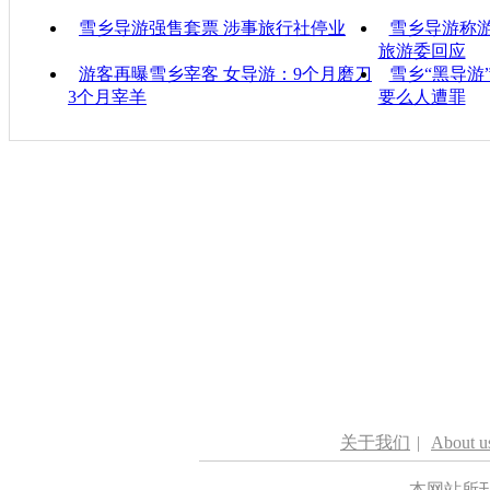
雪乡导游强售套票 涉事旅行社停业
雪乡导游称游
旅游委回应
游客再曝雪乡宰客 女导游：9个月磨刀
雪乡“黑导游
3个月宰羊
要么人遭罪
关于我们
|
About u
本网站所