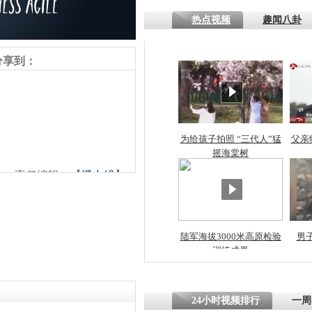
热点视频
趣闻八卦
四川一精神
病发持大锤
分享到：
探访传承四
俗：近万民
英省亲送行
为给孩子拍照 “三代人”猛
父亲
摇海棠树
责任编辑：【
潘力维
】
小伙骑车逆
崩溃 网上
因
陆军海拔3000米高原检验
男
训练成果
四川兴文苗
度苗族花山
24小时视频排行
一周