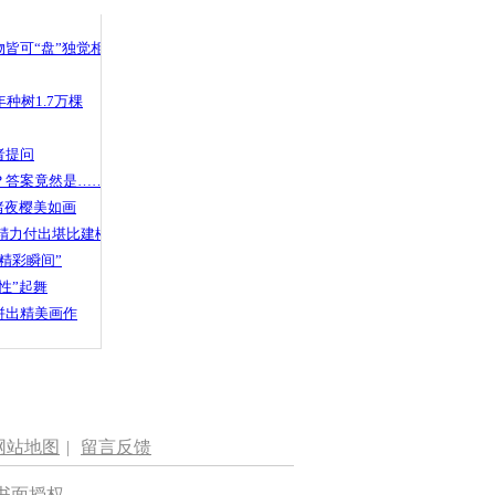
 哀思悼忠
皆可“盘”独觉相声
种树1.7万棵
女游客讲述
者提问
？答案竟然是……
渚夜樱美如画
精力付出堪比建楼
精彩瞬间”
性”起舞
拼出精美画作
网站地图
|
留言反馈
书面授权。