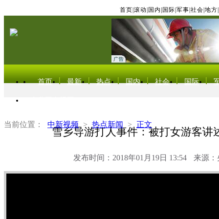
首页
|
滚动
|
国内
|
国际
|
军事
|
社会
|
地方
|
首页
最新
热点
国内
社会
国际
东北亚电视网
当前位置：
中新视频
>
热点新闻
>
正文
雪乡导游打人事件：被打女游客讲
发布时间：2018年01月19日 13:54
来源：