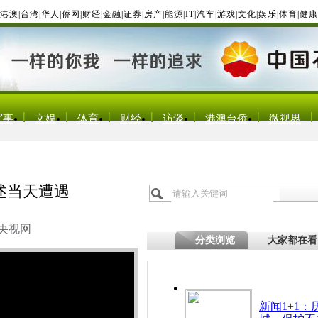
港澳
|
台湾
|
华人
|
侨网
|
财经
|
金融
|
证券
|
房产
|
能源
|
IT
|
汽车
|
游戏
|
文化
|
娱乐
|
体育
|
健康
军事
文娱
体育
财经
访谈
港澳台侨
微视界
述当天遭遇
央视网
分类浏览
大家都在看
新闻1+1