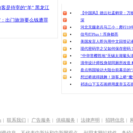
清明祭英烈
客是待宰的“羊” 黑龙江
魂
【中国风】德云社孟鹤堂：万物
”：出门旅游要么钱遭罪
深
河北无腿老兵马三小：爬行19年
信号灯Plus！浑身都亮
在雪乡被打
遭遇
美国发言人即兴用中文回答记
现代密码学之父如何保存密码
“中华赏樱胜地”无锡太湖鼋头
清华设计师投身胡同厕所改造 
盘点韩国瑜访大陆台前幕后的“
想过桥就得跳舞！游客上桥“魔
祁连山下玉石画师用废弃玉石
s
|
联系我们
|
广告服务
|
供稿服务
|
法律声明
|
招聘信息
|
刊载信息，不代表中新社和中新网观点。 刊用本网站稿件，务经