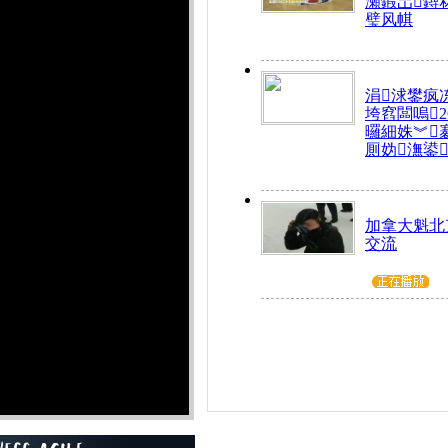
瀬鍜岀鐞
璧风帺
涓浗鐢疯
垮窞闆嗚
曪細姝︾
厠妫潕鍙
加拿大魁北
交流