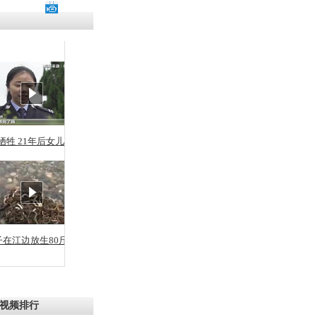
牺牲 21年后女儿从警
子在江边放生80斤蛇
视频排行