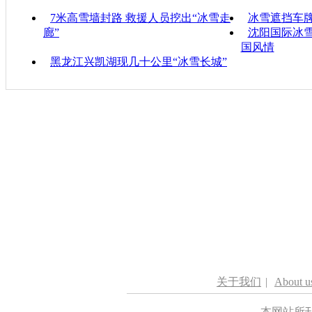
7米高雪墙封路 救援人员挖出“冰雪走
冰雪遮挡车牌
廊”
沈阳国际冰雪
国风情
黑龙江兴凯湖现几十公里“冰雪长城”
关于我们
|
About u
本网站所