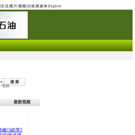
|
生活
|
图片
|
视频
|
访谈
|
新媒体
|
English
搜 索
视频
最新视频
晫鏉細澶