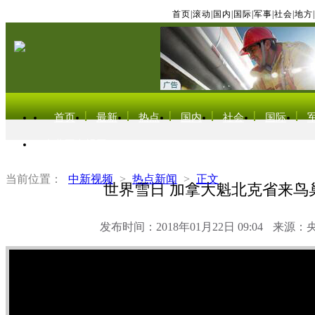
首页
|
滚动
|
国内
|
国际
|
军事
|
社会
|
地方
|
首页
最新
热点
国内
社会
国际
东北亚电视网
当前位置：
中新视频
>
热点新闻
>
正文
世界雪日 加拿大魁北克省来鸟
发布时间：2018年01月22日 09:04
来源：