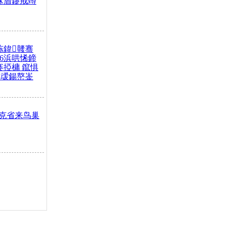
冧篃鑳戒竴
冻鍏竷骞
26浜哄悕鍗
褰掗槦 鑹惧
叆鍚嶅崟
克省来鸟巢