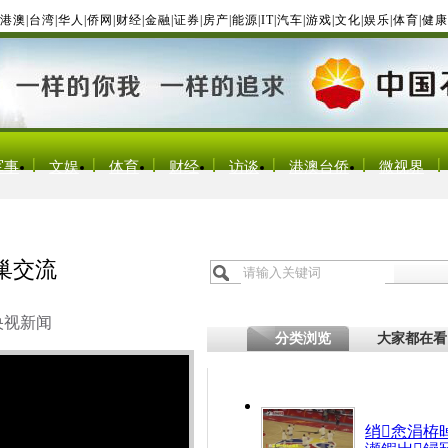
港澳
|
台湾
|
华人
|
侨网
|
财经
|
金融
|
证券
|
房产
|
能源
|
IT
|
汽车
|
游戏
|
文化
|
娱乐
|
体育
|
健康
军事
文娱
体育
财经
访谈
港澳台侨
微视界
巢交流
央视新闻
分类浏览
大家都在看
绡悆涓栫