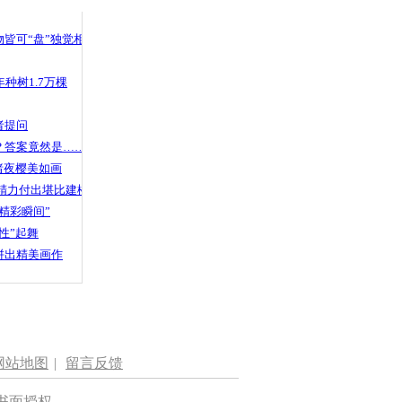
皆可“盘”独觉相声
种树1.7万棵
者提问
？答案竟然是……
渚夜樱美如画
精力付出堪比建楼
精彩瞬间”
性”起舞
拼出精美画作
网站地图
|
留言反馈
书面授权。