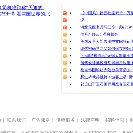
 司机狡辩称“天遮的”
【中国风】德云社孟鹤堂：万物
节开幕 看雪国世界的北
深
河北无腿老兵马三小：爬行19年
信号灯Plus！浑身都亮
美国发言人即兴用中文回答记
现代密码学之父如何保存密码
“中华赏樱胜地”无锡太湖鼋头
清华设计师投身胡同厕所改造 
盘点韩国瑜访大陆台前幕后的“
想过桥就得跳舞！游客上桥“魔
祁连山下玉石画师用废弃玉石
s
|
联系我们
|
广告服务
|
供稿服务
|
法律声明
|
招聘信息
|
刊载信息，不代表中新社和中新网观点。 刊用本网站稿件，务经