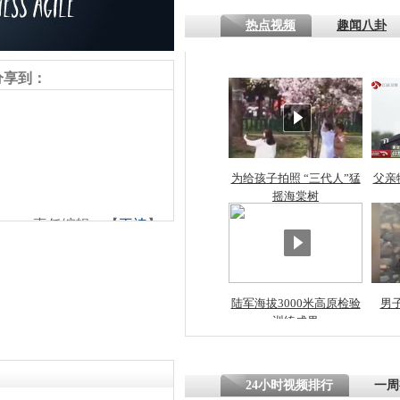
热点视频
趣闻八卦
分享到：
为给孩子拍照 “三代人”猛
父亲
摇海棠树
责任编辑：【
王祎
】
陆军海拔3000米高原检验
男
训练成果
24小时视频排行
一周