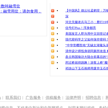
清明祭英烈
失数吨融雪盐
魂
【中国风】德云社孟鹤堂：万物
》：融雪用盐：请勿食用，
深
河北无腿老兵马三小：爬行19年
信号灯Plus！浑身都亮
江苏南通融
采访还原事
美国发言人即兴用中文回答记
现代密码学之父如何保存密码
“中华赏樱胜地”无锡太湖鼋头
清华设计师投身胡同厕所改造 
盘点韩国瑜访大陆台前幕后的“
想过桥就得跳舞！游客上桥“魔
祁连山下玉石画师用废弃玉石
s
|
联系我们
|
广告服务
|
供稿服务
|
法律声明
|
招聘信息
|
刊载信息，不代表中新社和中新网观点。 刊用本网站稿件，务经