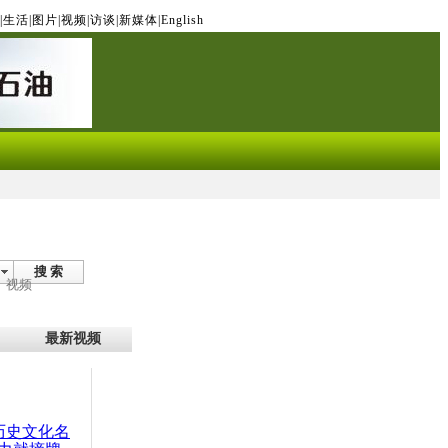
|
生活
|
图片
|
视频
|
访谈
|
新媒体
|
English
搜 索
视频
最新视频
：历史文化名