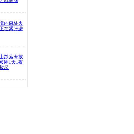
力就摘牌
境内森林火
正在紧张进
山跌落海拔
崖被困1天1夜
救起
火车去卖菜
买下
把道路让
突发疾病交