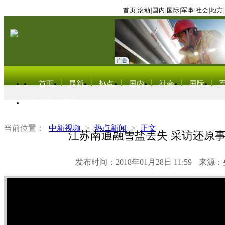
首页
|
滚动
|
国内
|
国际
|
军事
|
社会
|
地方
|
首页
最新
热点
国内
社会
国际
东北亚电视网
当前位置：
中新视频
>
热点新闻
>
正文
江苏南通融雪盐丢失 采访还原
发布时间：2018年01月28日 11:59
来源：