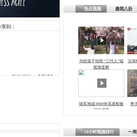
热点视频
趣闻八卦
四川一精神
病发持大锤
分享到：
探访传承四
俗：近万民
英省亲送行
为给孩子拍照 “三代人”猛
父亲
摇海棠树
责任编辑：【
王祎
】
小伙骑车逆
崩溃 网上
因
陆军海拔3000米高原检验
男
训练成果
四川兴文苗
度苗族花山
24小时视频排行
一周