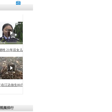
残疾男子因
砸银行
千年传统习
众为娥皇女
牺牲 21年后女儿从警
行被查情绪
回答崩溃原
子在江边放生80斤蛇
乡上万人欢
节
视频排行