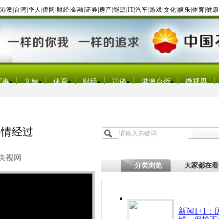
港澳
|
台湾
|
华人
|
侨网
|
财经
|
金融
|
证券
|
房产
|
能源
|
IT
|
汽车
|
游戏
|
文化
|
娱乐
|
体育
|
健康
军事
文娱
体育
财经
访谈
港澳台侨
微视界
事情经过
央视网
分类浏览
大家都在看
新闻1+1