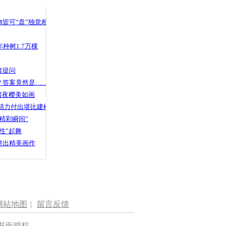
 哀思悼忠
皆可“盘”独觉相声
种树1.7万棵
雪盐丢失
情经过
者提问
？答案竟然是……
渚夜樱美如画
精力付出堪比建楼
精彩瞬间”
性”起舞
拼出精美画作
网站地图
|
留言反馈
书面授权。