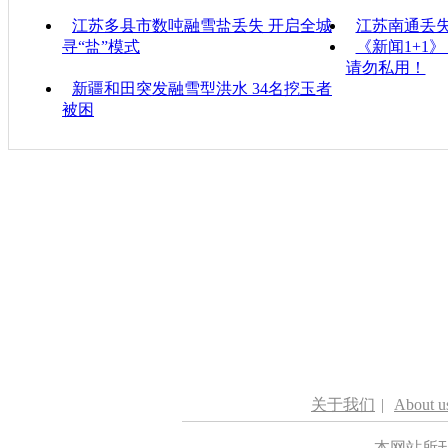
江苏多县市数吨融雪盐丢失 开启全城
江苏南通丢
寻“盐”模式
《新闻1+1
请勿私用！
新疆和田突发融雪型洪水 34名挖玉者
被困
关于我们
|
About u
本网站所