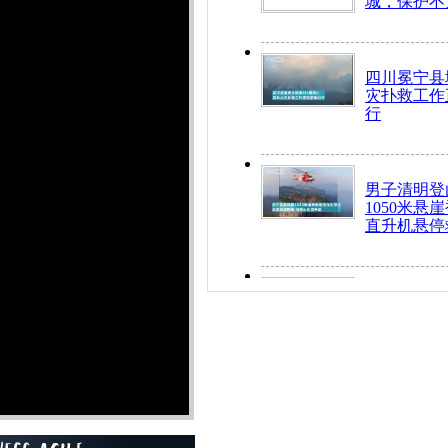
城，保护不
四川冕宁县
灾扑救工作
行
男子清明登
1050米悬
直升机悬停
九旬老人挤
乘务员全部
“所有车辆
开！”儿童
警急速救助