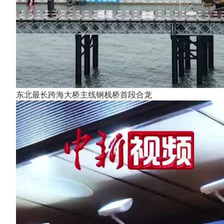
东北最长跨海大桥主线钢栈桥首段合龙