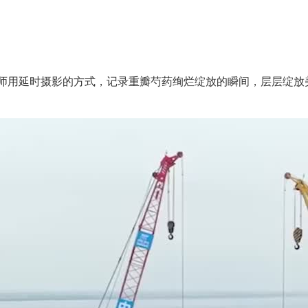
用延时摄影的方式，记录重瓣芍药绚烂绽放的瞬间，层层绽放美