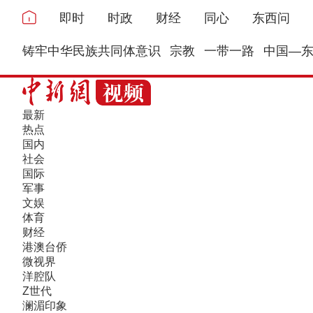
即时
时政
财经
同心
东西问
铸牢中华民族共同体意识
宗教
一带一路
中国—
最新
热点
国内
社会
国际
军事
文娱
体育
财经
港澳台侨
微视界
洋腔队
Z世代
澜湄印象