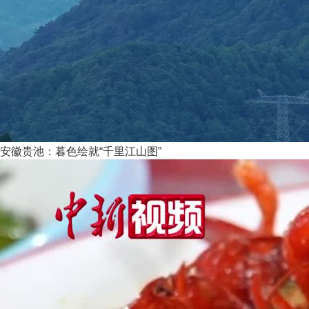
安徽贵池：暮色绘就“千里江山图”