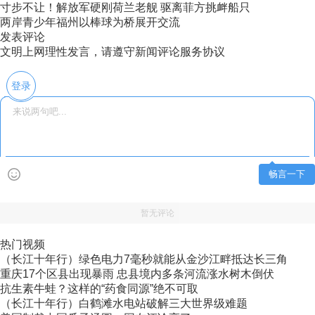
寸步不让！解放军硬刚荷兰老舰 驱离菲方挑衅船只
两岸青少年福州以棒球为桥展开交流
发表评论
文明上网理性发言，请遵守新闻评论服务协议
登录
畅言一下
暂无评论
热门视频
（长江十年行）绿色电力7毫秒就能从金沙江畔抵达长三角
重庆17个区县出现暴雨 忠县境内多条河流涨水树木倒伏
抗生素牛蛙？这样的“药食同源”绝不可取
（长江十年行）白鹤滩水电站破解三大世界级难题