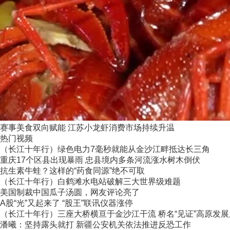
赛事美食双向赋能 江苏小龙虾消费市场持续升温
热门视频
（长江十年行）绿色电力7毫秒就能从金沙江畔抵达长三角
重庆17个区县出现暴雨 忠县境内多条河流涨水树木倒伏
抗生素牛蛙？这样的“药食同源”绝不可取
（长江十年行）白鹤滩水电站破解三大世界级难题
美国制裁中国瓜子汤圆，网友评论亮了
A股“光”又起来了 “股王”联讯仪器涨停
（长江十年行）三座大桥横亘于金沙江干流 桥名“见证”高原发
潘曦：坚持露头就打 新疆公安机关依法推进反恐工作