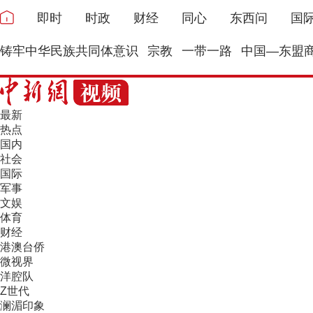
即时
时政
财经
同心
东西问
国
铸牢中华民族共同体意识
宗教
一带一路
中国—东盟
最新
热点
国内
社会
国际
军事
文娱
体育
财经
港澳台侨
微视界
洋腔队
Z世代
澜湄印象