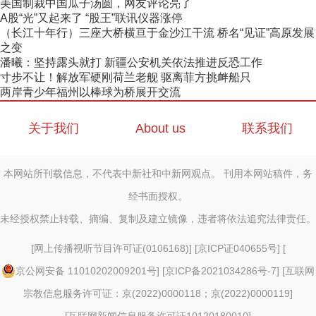
美国制裁中国瓜子汤圆，网友评论亮了
A股“光”又起来了 “股王”联讯仪器涨停
（长江十年行）三座大桥横亘于金沙江干流 桥名“见证”高原发展
之变
潘曦：坚持露头就打 新疆公安机关依法推进反恐工作
寸步不让！解放军硬刚荷兰老舰 驱离菲方挑衅船只
两岸青少年福州以棒球为桥展开交流
关于我们
About us
联系我们
本网站所刊载信息，不代表中新社和中新网观点。 刊用本网站稿件，务
经书面授权。
未经授权禁止转载、摘编、复制及建立镜像，违者将依法追究法律责任。
[
网上传播视听节目许可证(0106168)
] [
京ICP证040655号
] [
京公网安备 11010202009201号
] [
京ICP备2021034286号-7
] [
互联网
宗教信息服务许可证：京(2022)0000118；京(2022)0000119
]