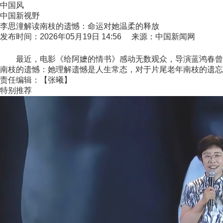
中国风
中国新视野
李思潼解读南枝的遗憾：命运对她温柔的释放
发布时间：2026年05月19日 14:56 来源：中国新闻网
最近，电影《给阿嬷的情书》感动无数观众，导演蓝鸿春曾表示
南枝的遗憾：她理解遗憾是人生常态，对于片尾老年南枝的遗忘
责任编辑：【张曦】
特别推荐