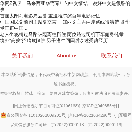
华裔Z视界｜马来西亚华裔青年的中文情结：说好中文是很酷的
事
首届太阳岛电影周启幕 重温哈尔滨百年电影记忆
中国国民党前副主席夏立言： 郑丽文主席两岸路线很清楚 做堂
堂正正中国...
老人坐轮椅过马路被隔离柱挡住 两位路过司机下车俯身托举
境外“高薪”招聘藏陷阱 男子逃生回国后亲述受骗经历
关于我们
About us
联系我们
本网站所刊载信息，不代表中新社和中新网观点。 刊用本网站稿件，务
经书面授权。
未经授权禁止转载、摘编、复制及建立镜像，违者将依法追究法律责任。
[
网上传播视听节目许可证(0106168)
] [
京ICP证040655号
] [
京公网安备 11010202009201号
] [
京ICP备2021034286号-7
] [
互联网
宗教信息服务许可证：京(2022)0000118；京(2022)0000119
]