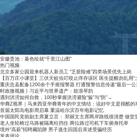
安徽贵池：暮色绘就“千里江山图”
热门视频
北京多家公园迎来机器人新员工 “乏脏险难”四类场景优先上岗
【百万庄小课堂】三伏天蚊虫叮咬止痒存误区 医生提醒勿乱用“
重庆忠县配备1200余个手摇报警器 打通预警信息传递“最后一公
时政微视频丨习近平与世界遗产：鼓浪琴韵
遇到洪涝如何自救，100秒掌握洪涝避险“躲”与“防”→
华裔Z视界｜马来西亚华裔青年的中文情结：说好中文是很酷的
首届太阳岛电影周启幕 重温哈尔滨百年电影记忆
中国国民党前副主席夏立言： 郑丽文主席两岸路线很清楚 做堂堂正
老人坐轮椅过马路被隔离柱挡住 两位路过司机下车俯身托举
境外“高薪”招聘藏陷阱 男子逃生回国后亲述受骗经历
发表评论