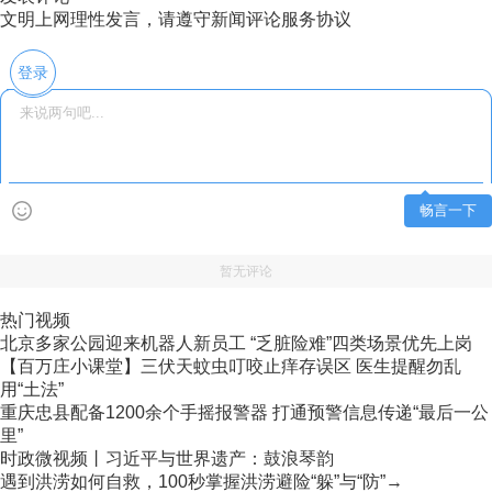
文明上网理性发言，请遵守新闻评论服务协议
登录
畅言一下
暂无评论
热门视频
北京多家公园迎来机器人新员工 “乏脏险难”四类场景优先上岗
【百万庄小课堂】三伏天蚊虫叮咬止痒存误区 医生提醒勿乱
用“土法”
重庆忠县配备1200余个手摇报警器 打通预警信息传递“最后一公
里”
时政微视频丨习近平与世界遗产：鼓浪琴韵
遇到洪涝如何自救，100秒掌握洪涝避险“躲”与“防”→