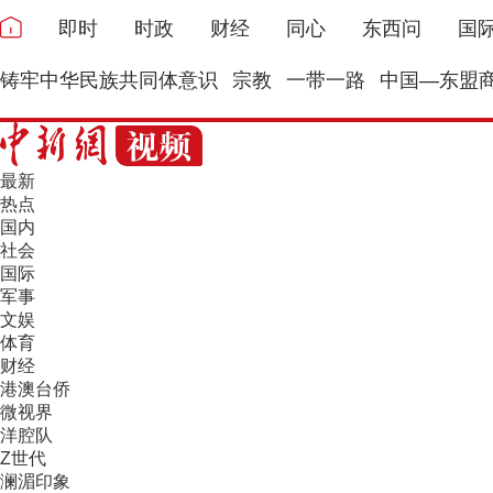
即时
时政
财经
同心
东西问
国
铸牢中华民族共同体意识
宗教
一带一路
中国—东盟
最新
热点
国内
社会
国际
军事
文娱
体育
财经
港澳台侨
微视界
洋腔队
Z世代
澜湄印象