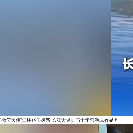
“微笑天使”江豚逐浪嬉戏 长江大保护与十年禁渔成效显著