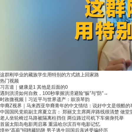
这群刚毕业的藏族学生用特别的方式踏上回家路
热门视频
习言道｜健康是1 其他是后面的0
遇到洪涝如何自救，100秒掌握洪涝避险“躲”与“防”→
时政微视频丨习近平与世界遗产：鼓浪琴韵
华裔Z视界｜马来西亚华裔青年的中文情结：说好中文是很酷的
中国国民党前副主席夏立言： 郑丽文主席两岸路线很清楚 做堂堂正
老人坐轮椅过马路被隔离柱挡住 两位路过司机下车俯身托举
首届太阳岛电影周启幕 重温哈尔滨百年电影记忆
境外“高薪”招聘藏陷阱 男子逃生回国后亲述受骗经历