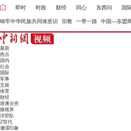
即时
时政
财经
同心
东西问
国
铸牢中华民族共同体意识
宗教
一带一路
中国—东盟
最新
热点
国内
社会
国际
军事
文娱
体育
财经
港澳台侨
微视界
洋腔队
Z世代
澜湄印象