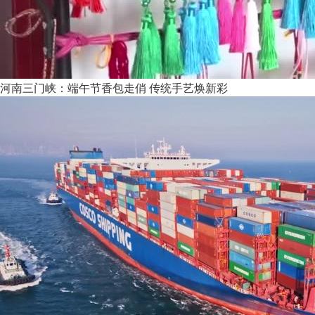
河南三门峡：端午节香包走俏 传统手艺焕新彩