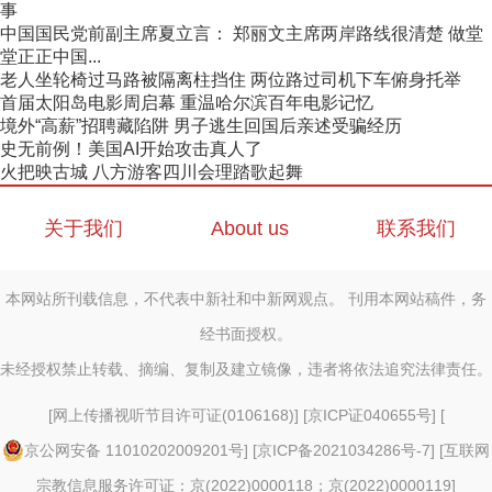
事
中国国民党前副主席夏立言： 郑丽文主席两岸路线很清楚 做堂
堂正正中国...
老人坐轮椅过马路被隔离柱挡住 两位路过司机下车俯身托举
首届太阳岛电影周启幕 重温哈尔滨百年电影记忆
境外“高薪”招聘藏陷阱 男子逃生回国后亲述受骗经历
史无前例！美国AI开始攻击真人了
火把映古城 八方游客四川会理踏歌起舞
关于我们
About us
联系我们
本网站所刊载信息，不代表中新社和中新网观点。 刊用本网站稿件，务
经书面授权。
未经授权禁止转载、摘编、复制及建立镜像，违者将依法追究法律责任。
[
网上传播视听节目许可证(0106168)
] [
京ICP证040655号
] [
京公网安备 11010202009201号
] [
京ICP备2021034286号-7
] [
互联网
宗教信息服务许可证：京(2022)0000118；京(2022)0000119
]