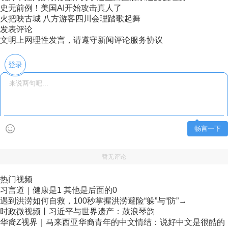
史无前例！美国AI开始攻击真人了
火把映古城 八方游客四川会理踏歌起舞
发表评论
文明上网理性发言，请遵守新闻评论服务协议
登录
畅言一下
暂无评论
热门视频
习言道｜健康是1 其他是后面的0
遇到洪涝如何自救，100秒掌握洪涝避险“躲”与“防”→
时政微视频丨习近平与世界遗产：鼓浪琴韵
华裔Z视界｜马来西亚华裔青年的中文情结：说好中文是很酷的