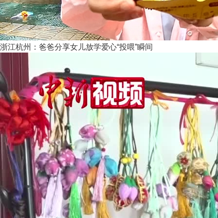
浙江杭州：爸爸分享女儿放学爱心“投喂”瞬间