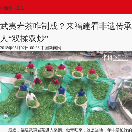
中新网
•
正文
武夷岩茶咋制成？来福建看非遗传承
人“双揉双炒”
2018年05月02日 00:23 中国新闻网
最近，福建武夷岩茶进入采摘、做青旺季，这是当地一年中最忙碌的