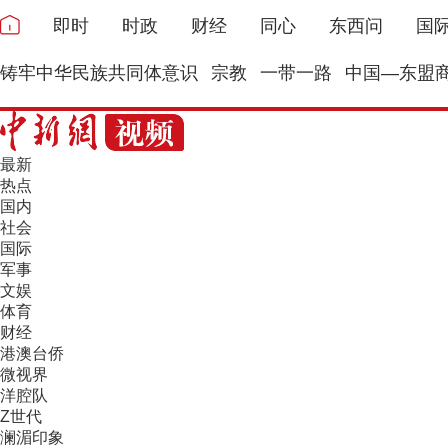
即时
时政
财经
同心
东西问
国
铸牢中华民族共同体意识
宗教
一带一路
中国—东盟
最新
热点
国内
社会
国际
军事
文娱
体育
财经
港澳台侨
微视界
洋腔队
Z世代
澜湄印象