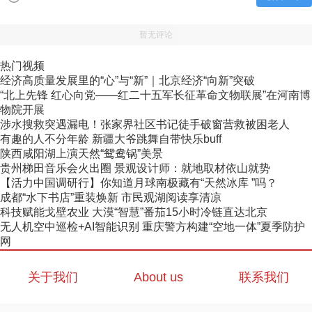
暂无评论
热门视频
经济高质量发展里的“心”与“新”｜北京经济“向新”突破
“北上先锋 红心向党——红二十五军长征革命文物联展”在河南博
物院开展
涉水搜救突遇漏电！张家界社区书记徒手破窗营救被困老人
有趣的人不分年龄 新疆大爷跳舞自带快乐buff
陕西咸阳湖上演天然“鸳鸯锅”美景
贵州梯田音乐会火出圈 景观设计师：就地取材依山就势
【活力中国调研行】你知道月球南极藏有“天然冰库 ”吗？
成都“水下书店”重装焕新 市民观湖阅读享清凉
科技赋能戈壁农业 大漠“智慧”番茄15小时冷链直达北京
无人机空中巡检+AI智能识别 重庆警方构建“空地一体”夏季防护
网
关于我们
About us
联系我们