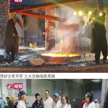
黑砂古窑开窑 土火交融场面震撼