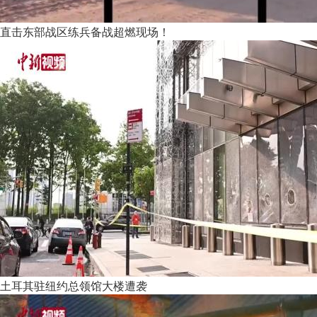
直击东部战区练兵备战超燃现场！
土耳其驻纽约总领馆大楼遭袭