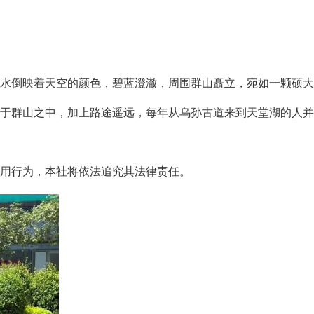
倒映着天空的颜色，碧蓝澄澈，周围群山矗立，宛如一颗硕大
山之中，加上路途遥远，每年从乌孙古道来到天堂湖的人并不是很
用行为，本社将依法追究其法律责任。