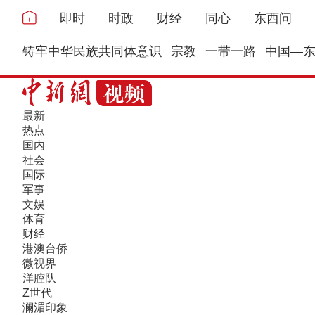
即时
时政
财经
同心
东西问
铸牢中华民族共同体意识
宗教
一带一路
中国—
最新
热点
国内
社会
国际
军事
文娱
体育
财经
港澳台侨
微视界
洋腔队
Z世代
澜湄印象