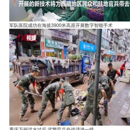
军队医院成功在海拔3900米高原开展数字智能手术
重庆万州洪水过后 武警官兵奋战清淤一线