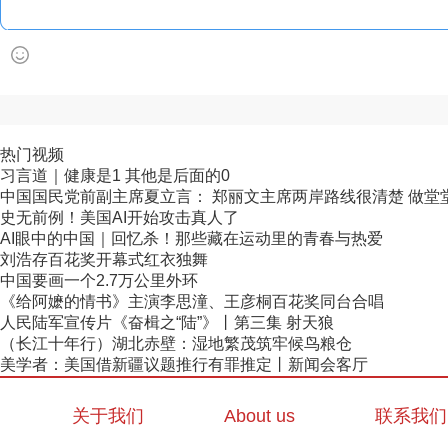
热门视频
习言道｜健康是1 其他是后面的0
中国国民党前副主席夏立言： 郑丽文主席两岸路线很清楚 做堂堂正
史无前例！美国AI开始攻击真人了
AI眼中的中国｜回忆杀！那些藏在运动里的青春与热爱
刘浩存百花奖开幕式红衣独舞
中国要画一个2.7万公里外环
《给阿嬷的情书》主演李思潼、王彦桐百花奖同台合唱
人民陆军宣传片《奋楫之“陆”》丨第三集 射天狼
（长江十年行）湖北赤壁：湿地繁茂筑牢候鸟粮仓
美学者：美国借新疆议题推行有罪推定丨新闻会客厅
关于我们
About us
联系我们