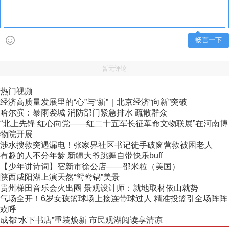
畅言一下
暂无评论
热门视频
经济高质量发展里的“心”与“新”｜北京经济“向新”突破
哈尔滨：暴雨袭城 消防部门紧急排水 疏散群众
“北上先锋 红心向党——红二十五军长征革命文物联展”在河南博
物院开展
涉水搜救突遇漏电！张家界社区书记徒手破窗营救被困老人
有趣的人不分年龄 新疆大爷跳舞自带快乐buff
【少年讲诗词】宿新市徐公店——邵米粒（美国）
陕西咸阳湖上演天然“鸳鸯锅”美景
贵州梯田音乐会火出圈 景观设计师：就地取材依山就势
气场全开！6岁女孩篮球场上接连带球过人 精准投篮引全场阵阵
欢呼
成都“水下书店”重装焕新 市民观湖阅读享清凉