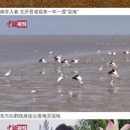
南非入春 北开普省迎来一年一度“花海”
东方白鹳现身连云港海滨湿地