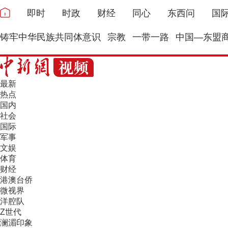
即时
时政
财经
同心
东西问
国
铸牢中华民族共同体意识
宗教
一带一路
中国—东盟
最新
热点
国内
社会
国际
军事
文娱
体育
财经
港澳台侨
微视界
洋腔队
Z世代
澜湄印象