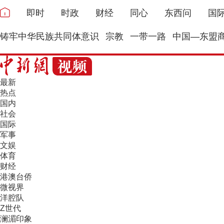
即时
时政
财经
同心
东西问
国
铸牢中华民族共同体意识
宗教
一带一路
中国—东盟
最新
热点
国内
社会
国际
军事
文娱
体育
财经
港澳台侨
微视界
洋腔队
Z世代
澜湄印象