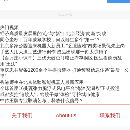
暂无评论
热门视频
经济高质量发展里的“心”与“新”｜北京经济“向新”突破
同心坐标｜百年蒙藏学校，何以诞生多个“第一”？
北京多家公园迎来机器人新员工 “乏脏险难”四类场景优先上岗
手艺人用大漆工艺进行创作 成品出现那一刻太惊艳了
【百万庄小课堂】三伏天蚊虫叮咬止痒存误区 医生提醒勿乱
用“土法”
重庆忠县配备1200余个手摇报警器 打通预警信息传递“最后一公
里”
香港师生在北京体验智能机器人最新应用
全球首座16兆瓦张力腿浮式风电平台“海油安澜号”正式投运
成都疾控“追蚊人”：给蚊子做“体检” 守护城市健康
中传王牌专业取消艺考，释放什么信号？
关于我们
About us
联系我们