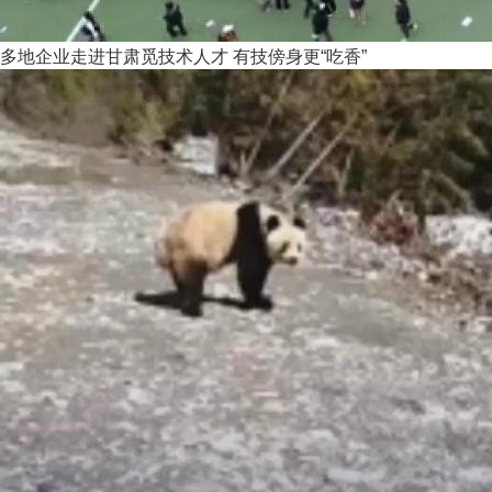
多地企业走进甘肃觅技术人才 有技傍身更“吃香”