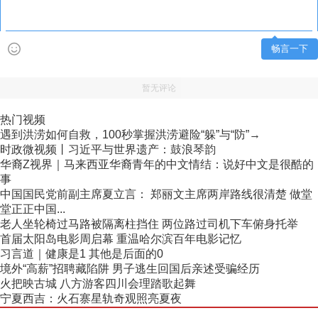
畅言一下
暂无评论
热门视频
遇到洪涝如何自救，100秒掌握洪涝避险“躲”与“防”→
时政微视频丨习近平与世界遗产：鼓浪琴韵
华裔Z视界｜马来西亚华裔青年的中文情结：说好中文是很酷的
事
中国国民党前副主席夏立言： 郑丽文主席两岸路线很清楚 做堂
堂正正中国...
老人坐轮椅过马路被隔离柱挡住 两位路过司机下车俯身托举
首届太阳岛电影周启幕 重温哈尔滨百年电影记忆
习言道｜健康是1 其他是后面的0
境外“高薪”招聘藏陷阱 男子逃生回国后亲述受骗经历
火把映古城 八方游客四川会理踏歌起舞
宁夏西吉：火石寨星轨奇观照亮夏夜