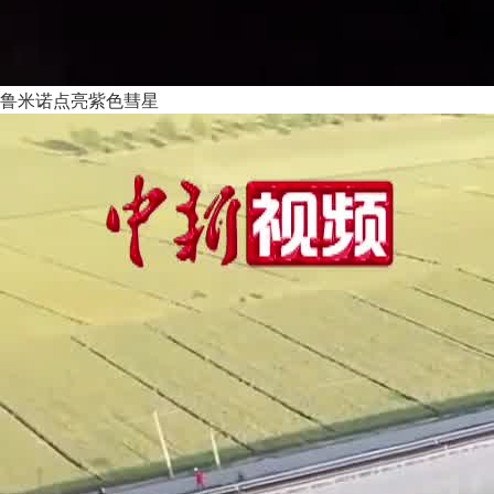
鲁米诺点亮紫色彗星