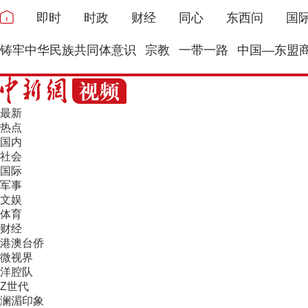
即时
时政
财经
同心
东西问
国
铸牢中华民族共同体意识
宗教
一带一路
中国—东盟
最新
热点
国内
社会
国际
军事
文娱
体育
财经
港澳台侨
微视界
洋腔队
Z世代
澜湄印象