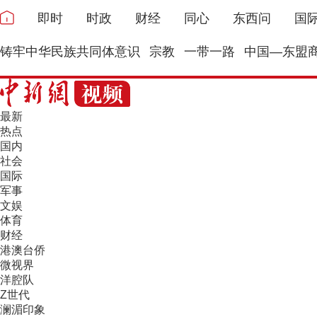
即时
时政
财经
同心
东西问
国
铸牢中华民族共同体意识
宗教
一带一路
中国—东盟
最新
热点
国内
社会
国际
军事
文娱
体育
财经
港澳台侨
微视界
洋腔队
Z世代
澜湄印象