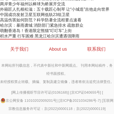
两岸青少年福州以棒球为桥展开交流
外籍匠人扎根松滋：五十载匠心制琴 让“小城造”吉他走向世界
中国成功发射卫星互联网低轨23组卫星
高温伤害如何防范？科学防暑全流程要点速看
哈尔滨：暴雨袭城 消防部门紧急排水 疏散群众
萌翻香港岛！香港限定熊猫“叮叮车”上街
积水严重 行车困难 黑龙江哈尔滨遭遇强降雨
关于我们
About us
联系我们
本网站所刊载信息，不代表中新社和中新网观点。 刊用本网站稿件，务
经书面授权。
未经授权禁止转载、摘编、复制及建立镜像，违者将依法追究法律责任。
[
网上传播视听节目许可证(0106168)
] [
京ICP证040655号
] [
京公网安备 11010202009201号
] [
京ICP备2021034286号-7
] [
互联网
宗教信息服务许可证：京(2022)0000118；京(2022)0000119
]