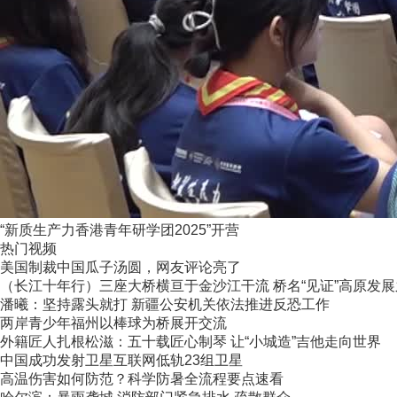
“新质生产力香港青年研学团2025”开营
热门视频
美国制裁中国瓜子汤圆，网友评论亮了
（长江十年行）三座大桥横亘于金沙江干流 桥名“见证”高原发
潘曦：坚持露头就打 新疆公安机关依法推进反恐工作
两岸青少年福州以棒球为桥展开交流
外籍匠人扎根松滋：五十载匠心制琴 让“小城造”吉他走向世界
中国成功发射卫星互联网低轨23组卫星
高温伤害如何防范？科学防暑全流程要点速看