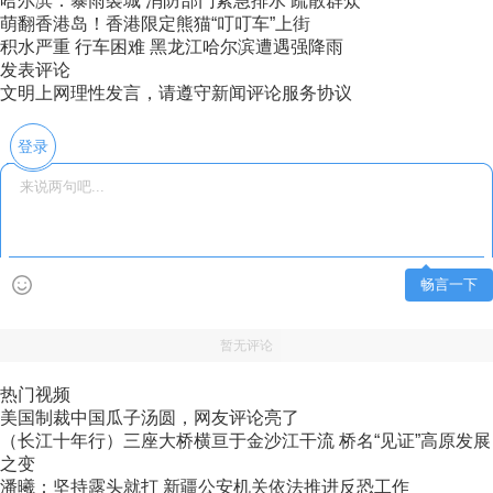
哈尔滨：暴雨袭城 消防部门紧急排水 疏散群众
萌翻香港岛！香港限定熊猫“叮叮车”上街
积水严重 行车困难 黑龙江哈尔滨遭遇强降雨
发表评论
文明上网理性发言，请遵守新闻评论服务协议
登录
畅言一下
暂无评论
热门视频
美国制裁中国瓜子汤圆，网友评论亮了
（长江十年行）三座大桥横亘于金沙江干流 桥名“见证”高原发展
之变
潘曦：坚持露头就打 新疆公安机关依法推进反恐工作