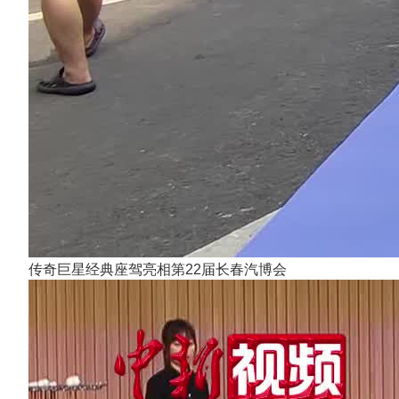
传奇巨星经典座驾亮相第22届长春汽博会