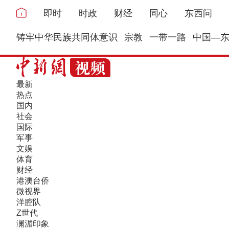
即时
时政
财经
同心
东西问
铸牢中华民族共同体意识
宗教
一带一路
中国—
最新
热点
国内
社会
国际
军事
文娱
体育
财经
港澳台侨
微视界
洋腔队
Z世代
澜湄印象