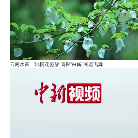
云南水富：珙桐花盛放 满树“白鸽”展翅飞舞