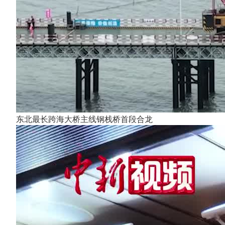
东北最长跨海大桥主线钢栈桥首段合龙