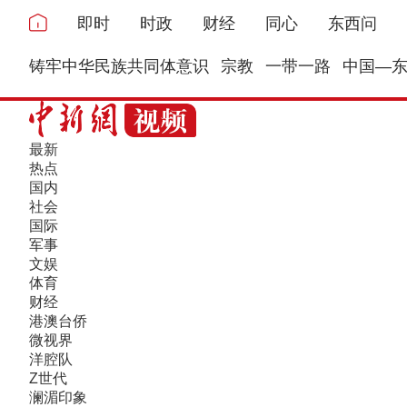
即时
时政
财经
同心
东西问
铸牢中华民族共同体意识
宗教
一带一路
中国—
最新
热点
国内
社会
国际
军事
文娱
体育
财经
港澳台侨
微视界
洋腔队
Z世代
澜湄印象