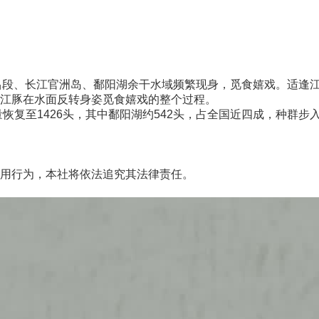
段、长江官洲岛、鄱阳湖余干水域频繁现身，觅食嬉戏。适逢江豚
下江豚在水面反转身姿觅食嬉戏的整个过程。
复至1426头，其中鄱阳湖约542头，占全国近四成，种群步
用行为，本社将依法追究其法律责任。